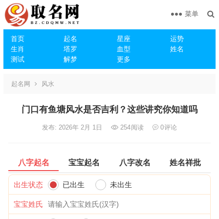
菜单
首页
起名
星座
运势
生肖
塔罗
血型
姓名
测试
解梦
更多
起名网
风水
门口有鱼塘风水是否吉利？这些讲究你知道吗
发布: 2026年 2月 1日
254
阅读
0
评论
八字起名
宝宝起名
八字改名
姓名祥批
出生状态
已出生
未出生
宝宝姓氏