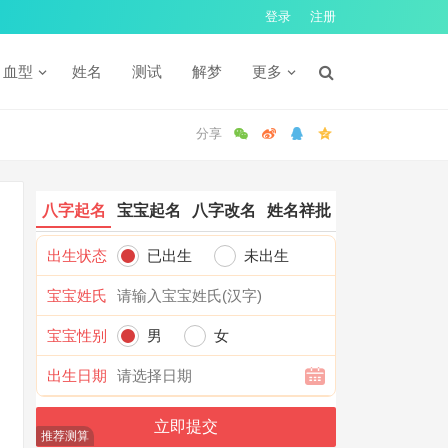
登录
注册
血型
姓名
测试
解梦
更多
八字起名
宝宝起名
八字改名
姓名祥批
出生状态
已出生
未出生
宝宝姓氏
宝宝性别
男
女
出生日期
推荐测算