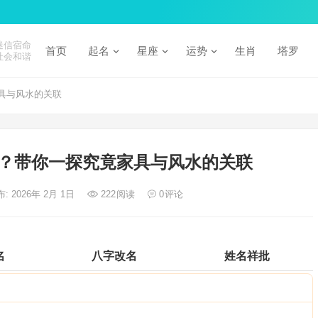
迷信宿命
首页
起名
星座
运势
生肖
塔罗
社会和谐
具与风水的关联
？带你一探究竟家具与风水的关联
: 2026年 2月 1日
222
阅读
0
评论
名
八字改名
姓名祥批