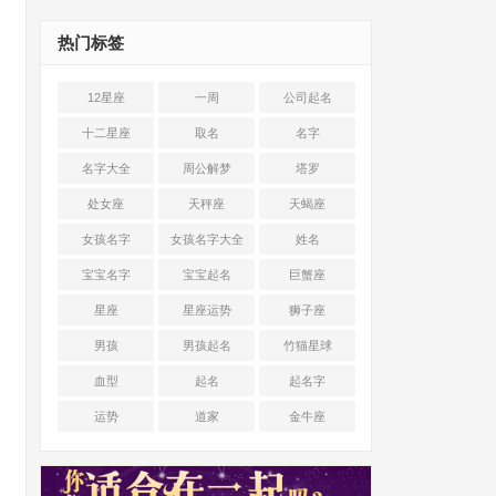
热门标签
12星座
一周
公司起名
十二星座
取名
名字
名字大全
周公解梦
塔罗
处女座
天秤座
天蝎座
女孩名字
女孩名字大全
姓名
宝宝名字
宝宝起名
巨蟹座
星座
星座运势
狮子座
男孩
男孩起名
竹猫星球
血型
起名
起名字
运势
道家
金牛座