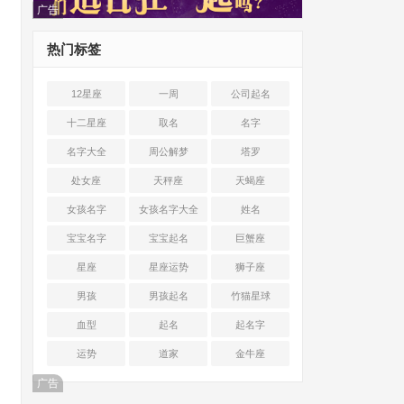
广告
热门标签
12星座
一周
公司起名
十二星座
取名
名字
名字大全
周公解梦
塔罗
处女座
天秤座
天蝎座
女孩名字
女孩名字大全
姓名
宝宝名字
宝宝起名
巨蟹座
星座
星座运势
狮子座
男孩
男孩起名
竹猫星球
血型
起名
起名字
运势
道家
金牛座
广告