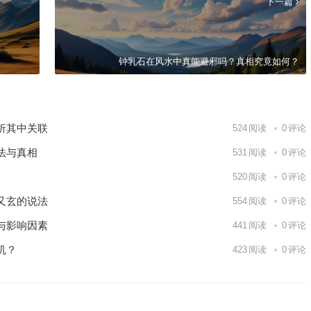
下一篇
钟乳石在风水中真能避邪吗？真相究竟如何？
析其中关联
524
阅读
0
评论
法与真相
531
阅读
0
评论
520
阅读
0
评论
又玄的说法
554
阅读
0
评论
与影响因素
441
阅读
0
评论
机？
423
阅读
0
评论