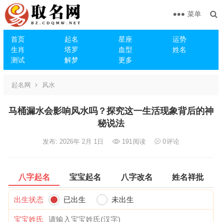
菜单
首页
起名
星座
运势
生肖
塔罗
血型
姓名
测试
解梦
更多
起名网
风水
马桶漏水会影响风水吗？探究这一生活现象背后的神
秘说法
发布: 2026年 2月 1日
191
阅读
0
评论
八字起名
宝宝起名
八字改名
姓名祥批
出生状态
已出生
未出生
宝宝姓氏