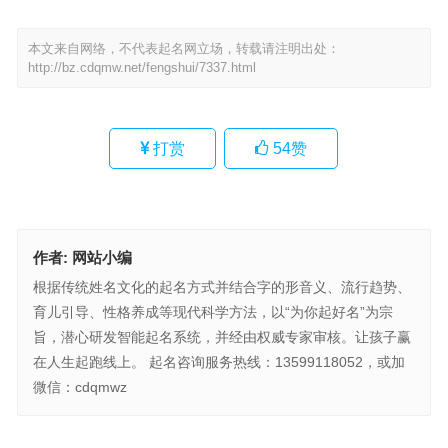
本文来自网络，不代表起名网立场，转载请注明出处：
http://bz.cdqmw.net/fengshui/7337.html
打赏
54
赞
作者:
网站小编
根据传统姓名文化的起名方式并结合字的形音义、流行趋势、
育儿引导、性格养成等现代科学方法，以“为你起好名”为宗
旨，潜心研发智能起名系统，并经由权威专家审核。让孩子赢
在人生起跑线上。 起名咨询服务热线：13599118052，或加
微信：cdqmwz
河南漯河出过风水吗 需注意，风水一说并无科学依据来证实其真实性
与可靠性 。