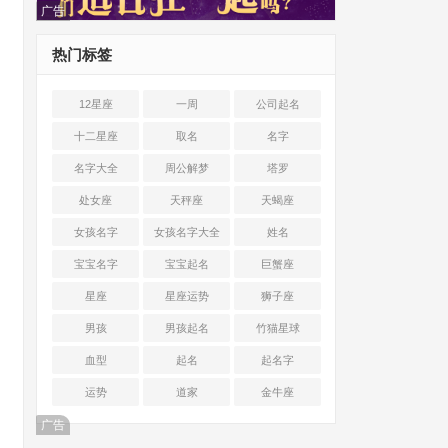
广告
热门标签
12星座
一周
公司起名
十二星座
取名
名字
名字大全
周公解梦
塔罗
处女座
天秤座
天蝎座
女孩名字
女孩名字大全
姓名
宝宝名字
宝宝起名
巨蟹座
星座
星座运势
狮子座
男孩
男孩起名
竹猫星球
血型
起名
起名字
运势
道家
金牛座
广告