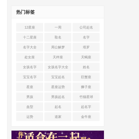
热门标签
12星座
一周
公司起名
十二星座
取名
名字
名字大全
周公解梦
塔罗
处女座
天秤座
天蝎座
女孩名字
女孩名字大全
姓名
宝宝名字
宝宝起名
巨蟹座
星座
星座运势
狮子座
男孩
男孩起名
竹猫星球
血型
起名
起名字
运势
道家
金牛座