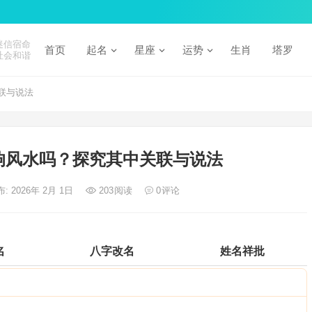
迷信宿命
首页
起名
星座
运势
生肖
塔罗
社会和谐
联与说法
响风水吗？探究其中关联与说法
: 2026年 2月 1日
203
阅读
0
评论
名
八字改名
姓名祥批