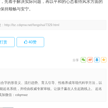
时，先着手解决实际问题，再以平和的心态看待风水方面的
，保持顺畅与安宁。
处：
http://bz.cdqmw.net/fengshui/7329.html
打赏
40
赞
结合字的形音义、流行趋势、育儿引导、性格养成等现代科学方法，以
智能起名系统，并经由权威专家审核。让孩子赢在人生起跑线上。 起名
或加微信：cdqmwz
河南漯河出过风水吗 需注意，风水一说并无科学依据来证
实其真实性与可靠性 。