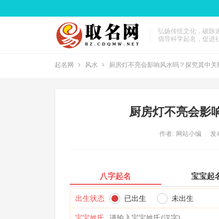
弘扬传统文化，破除
倡导科学起名，促进
起名网
风水
厨房灯不亮会影响风水吗？探究其中关
厨房灯不亮会影
作者:
网站小编
发布
八字起名
宝宝起
出生状态
已出生
未出生
宝宝姓氏