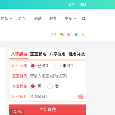
登录
注册
血型
姓名
测试
解梦
更多
八字起名
宝宝起名
八字改名
姓名祥批
出生状态
已出生
未出生
宝宝姓氏
宝宝性别
男
女
出生日期
推荐测算