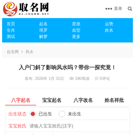
菜单
首页
起名
星座
运势
生肖
塔罗
血型
姓名
测试
解梦
更多
起名网
风水
入户门斜了影响风水吗？带你一探究竟！
发布: 2026年 1月 31日
190
阅读
0
评论
八字起名
宝宝起名
八字改名
姓名祥批
出生状态
已出生
未出生
宝宝姓氏