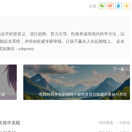
结合字的形音义、流行趋势、育儿引导、性格养成等现代科学方法，以
智能起名系统，并经由权威专家审核。让孩子赢在人生起跑线上。 起名
或加微信：cdqmwz
下一篇
之谜
电线对风水有影响吗？探究其背后隐藏的奥秘与关联
析其中关联
524
阅读
0
评论