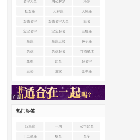
名字大全
周公解梦
塔罗
处女座
天秤座
天蝎座
女孩名字
女孩名字大全
姓名
宝宝名字
宝宝起名
巨蟹座
星座
星座运势
狮子座
男孩
男孩起名
竹猫星球
血型
起名
起名字
运势
道家
金牛座
广告
热门标签
12星座
一周
公司起名
十二星座
取名
名字