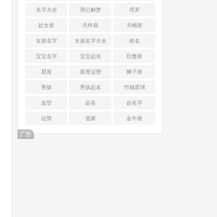
名字大全
周公解梦
塔罗
处女座
天秤座
天蝎座
女孩名字
女孩名字大全
姓名
宝宝名字
宝宝起名
巨蟹座
星座
星座运势
狮子座
男孩
男孩起名
竹猫星球
血型
起名
起名字
运势
道家
金牛座
广告