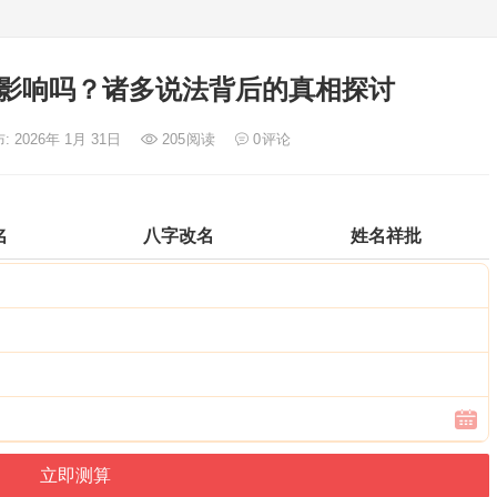
影响吗？诸多说法背后的真相探讨
: 2026年 1月 31日
205
阅读
0
评论
名
八字改名
姓名祥批