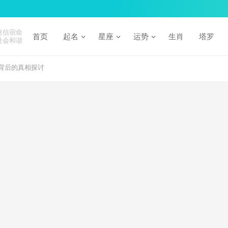
迷信宿命
首页
起名
星座
运势
生肖
塔罗
社会和谐
背后的真相探讨