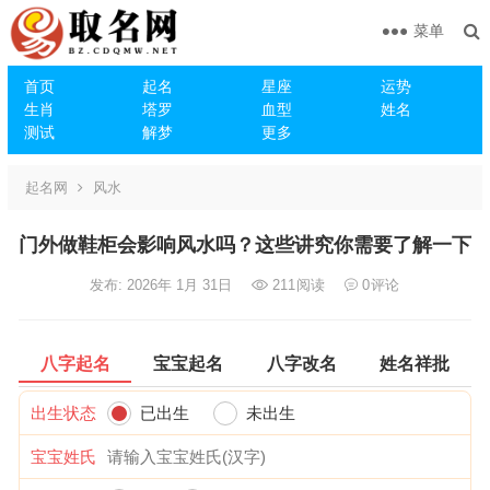
菜单
首页
起名
星座
运势
生肖
塔罗
血型
姓名
测试
解梦
更多
起名网
风水
门外做鞋柜会影响风水吗？这些讲究你需要了解一下
发布: 2026年 1月 31日
211
阅读
0
评论
八字起名
宝宝起名
八字改名
姓名祥批
出生状态
已出生
未出生
宝宝姓氏