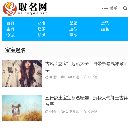
菜单
首页
起名
星座
运势
生肖
塔罗
血型
姓名
测试
解梦
更多
宝宝起名
古风诗意宝宝起名大全，自带书卷气雅致名
字
36
赞
140
阅读
0
评论
五行缺土宝宝起名精选，沉稳大气补土吉祥
名字
44
赞
149
阅读
0
评论