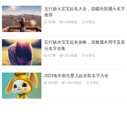
五行缺火宝宝起名大全，温暖向阳属火名字
推荐
35
赞
149
阅读
0
评论
五行缺木宝宝起名攻略，清雅属木用字及高
分名字合集
41
赞
191
阅读
0
评论
2023兔年新生婴儿起名取名字大全
254
赞
1410
阅读
0
评论