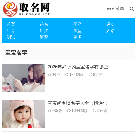
菜单
首页
起名
星座
运势
生肖
塔罗
血型
姓名
测试
解梦
更多
宝宝名字
2026年好听的宝宝名字有哪些
98
赞
131
阅读
0
评论
宝宝起名取名字大全（精选~）
485
赞
1094
阅读
0
评论