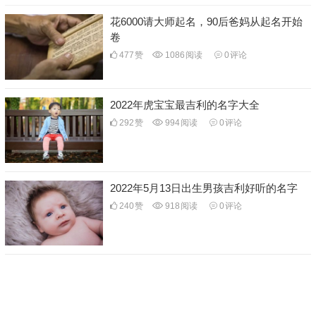
花6000请大师起名，90后爸妈从起名开始
卷
477
赞
1086
阅读
0
评论
2022年虎宝宝最吉利的名字大全
292
赞
994
阅读
0
评论
2022年5月13日出生男孩吉利好听的名字
240
赞
918
阅读
0
评论