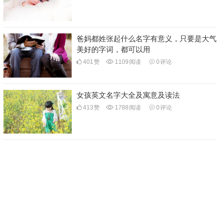
爸妈都姓张起什么名字有意义，只要是大气
美好的字词，都可以用
401
赞
1109
阅读
0
评论
女孩英文名字大全及寓意及读法
413
赞
1788
阅读
0
评论