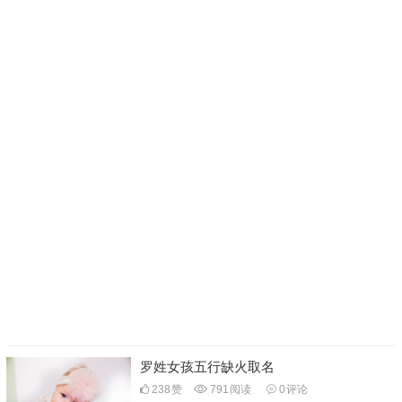
罗姓女孩五行缺火取名
238
赞
791
阅读
0
评论