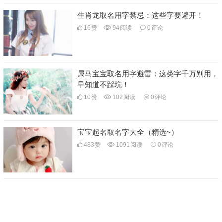
生肖龙取名用字禁忌：这些字要避开！
16
赞
94
阅读
0
评论
属马宝宝取名用字避雷：这类字千万别用，
早知道不踩坑！
10
赞
102
阅读
0
评论
宝宝起名取名字大全（精选~）
483
赞
1091
阅读
0
评论