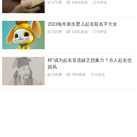
475
赞
1084
阅读
0
评论
2023兔年新生婴儿起名取名字大全
254
赞
1405
阅读
0
评论
梓”成为起名首选缺乏想象力？古人起名也
跟风
228
赞
786
阅读
0
评论