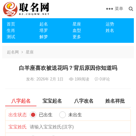
菜单
首页
起名
星座
运势
生肖
塔罗
血型
姓名
测试
解梦
更多
起名网
星座
白羊座喜欢被送花吗？背后原因你知道吗
发布: 2026年 2月 1日
199
阅读
0
评论
八字起名
宝宝起名
八字改名
姓名祥批
出生状态
已出生
未出生
宝宝姓氏