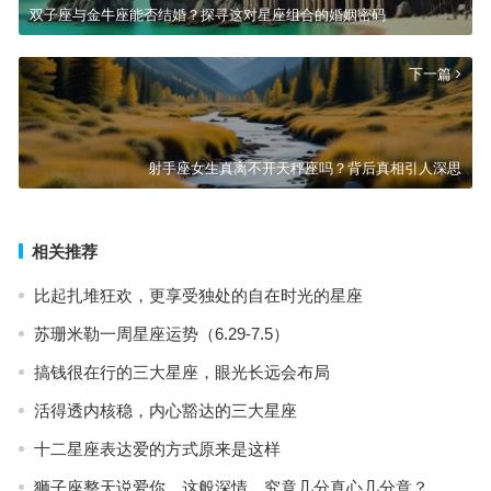
双子座与金牛座能否结婚？探寻这对星座组合的婚姻密码
下一篇
射手座女生真离不开天秤座吗？背后真相引人深思
相关推荐
比起扎堆狂欢，更享受独处的自在时光的星座
苏珊米勒一周星座运势（6.29-7.5）
搞钱很在行的三大星座，眼光长远会布局
活得透内核稳，内心豁达的三大星座
十二星座表达爱的方式原来是这样
狮子座整天说爱你，这般深情，究竟几分真心几分意？