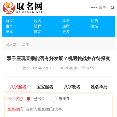
菜单
首页
起名
星座
运势
生肖
塔罗
血型
姓名
测试
解梦
更多
起名网
星座
双子座玩直播能否有好发展？机遇挑战并存待探究
发布: 2026年 2月 1日
196
阅读
0
评论
八字起名
宝宝起名
八字改名
姓名祥批
出生状态
已出生
未出生
宝宝姓氏