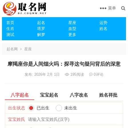
菜单
首页
起名
星座
运势
生肖
塔罗
血型
姓名
测试
解梦
更多
起名网
星座
摩羯座你是人间烟火吗：探寻这句疑问背后的深意
发布: 2026年 2月 1日
195
阅读
0
评论
八字起名
宝宝起名
八字改名
姓名祥批
出生状态
已出生
未出生
宝宝姓氏