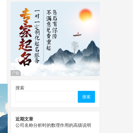
广告
搜索
搜索
近期文章
公司名称分析时的数理作用的高级说明