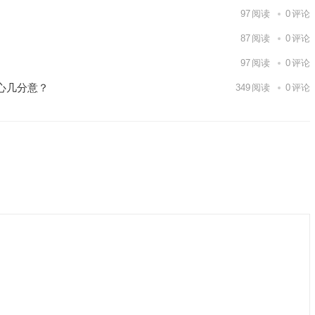
97
阅读
0
评论
87
阅读
0
评论
97
阅读
0
评论
心几分意？
349
阅读
0
评论