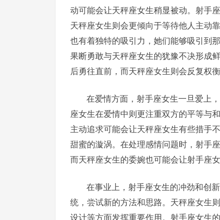
动可能会让天秤座女生稍显被动。射手
天秤座女生则会更倾向于等待他人主动
也有着独特的吸引力，她们能够吸引到
果断勇敢与天秤座女生的犹豫不决形成
后勇往直前，而天秤座女生则会反复权
在爱情方面，射手座女生一旦爱上，
座女生在爱情中则更注重双方的平等与
主动追求可能会让天秤座女生有些措手
甜蜜的漩涡。在处理感情问题时，射手
而天秤座女生的委婉也可能会让射手座
在事业上，射手座女生的冲劲和创新
统，尝试新的方法和思路。天秤座女生
设计等方面发挥重要作用。射手座女生