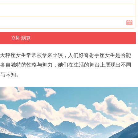
天秤座女生常常被拿来比较，人们好奇射手座女生是否能
着各自独特的性格与魅力，她们在生活的舞台上展现出不同
味与未知。