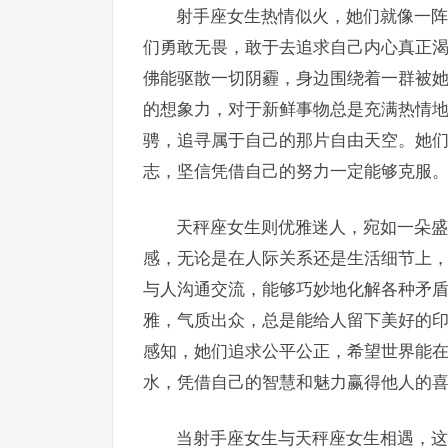
射手座女生热情似火，她们就像一阵
们勇敢无畏，敢于去追求自己内心真正
佛能驱散一切阴霾，身边围绕着一群被
的想象力，对于新鲜事物总是充满热情
骋，追寻属于自己的那片自由天空。她
志，坚信凭借自己的努力一定能够克服
天秤座女生则优雅迷人，宛如一朵盛
感，无论是在人际关系还是生活细节上
与人沟通交流，能够巧妙地化解各种矛
雅，气质出众，总是能给人留下美好的
感知，她们追求公平公正，希望世界能
水，凭借自己的智慧和魅力赢得他人的
当射手座女生与天秤座女生相遇，这