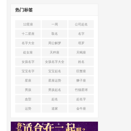
热门标签
12星座
一周
公司起名
十二星座
取名
名字
名字大全
周公解梦
塔罗
处女座
天秤座
天蝎座
女孩名字
女孩名字大全
姓名
宝宝名字
宝宝起名
巨蟹座
星座
星座运势
狮子座
男孩
男孩起名
竹猫星球
血型
起名
起名字
运势
道家
金牛座