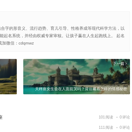
结合字的形音义、流行趋势、育儿引导、性格养成等现代科学方法，以
智能起名系统，并经由权威专家审核。让孩子赢在人生起跑线上。 起名
或加微信：cdqmwz
下一篇
天秤座女生会在人面前哭吗？背后藏着怎样的情感秘密
座
101
阅读
0
评论
111
阅读
0
评论