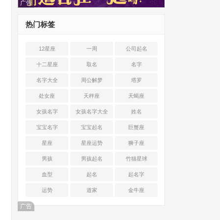
广告
热门标签
12星座
一周
公司起名
十二星座
取名
名字
名字大全
周公解梦
塔罗
处女座
天秤座
天蝎座
女孩名字
女孩名字大全
姓名
宝宝名字
宝宝起名
巨蟹座
星座
星座运势
狮子座
男孩
男孩起名
竹猫星球
血型
起名
起名字
运势
道家
金牛座
广告