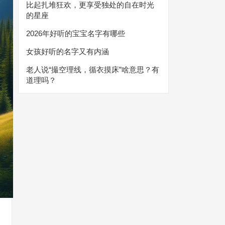
比起扎堆狂欢，更享受独处的自在时光
的星座
2026年好听的宝宝名字有哪些
女孩好听的名字又有内涵
老人说“撮空理线，循衣摸床”啥意思？有
道理吗？