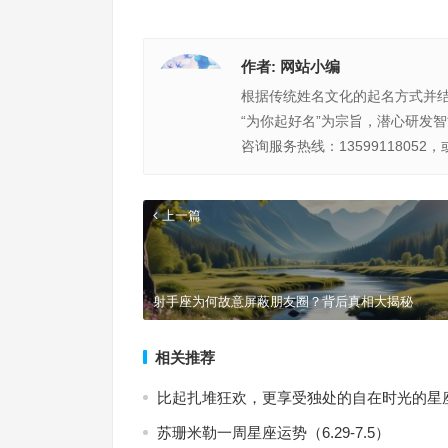
作者:
网站小编
根据传统姓名文化的起名方式并
“为你起好名”为宗旨，潜心研发
咨询服务热线：13599118052，
上一篇
射手座为何故意屏蔽朋友圈？背后真相大揭秘
相关推荐
比起扎堆狂欢，更享受独处的自在时光的星
苏珊米勒一周星座运势（6.29-7.5）