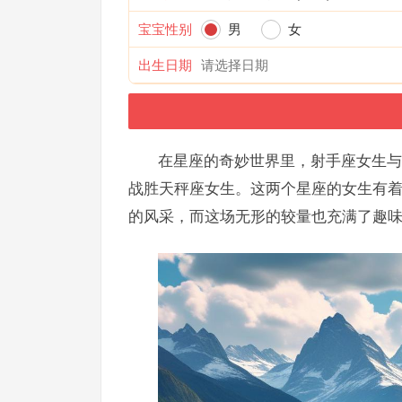
宝宝性别
男
女
出生日期
在星座的奇妙世界里，射手座女生与
战胜天秤座女生。这两个星座的女生有
的风采，而这场无形的较量也充满了趣