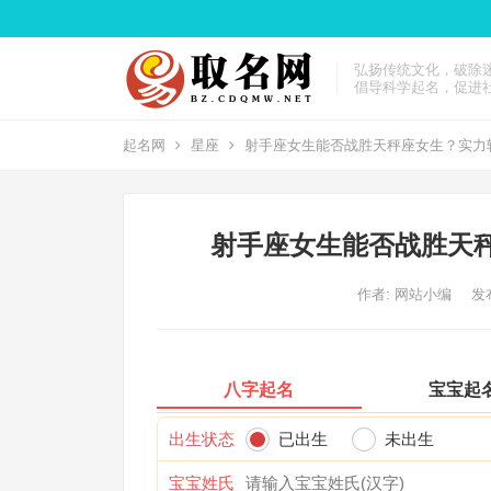
弘扬传统文化，破除
倡导科学起名，促进
起名网
星座
射手座女生能否战胜天秤座女生？实力
射手座女生能否战胜天
作者:
网站小编
发布
八字起名
宝宝起
出生状态
已出生
未出生
宝宝姓氏