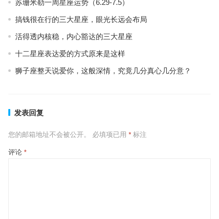
苏珊米勒一周星座运势（6.29-7.5）
搞钱很在行的三大星座，眼光长远会布局
活得透内核稳，内心豁达的三大星座
十二星座表达爱的方式原来是这样
狮子座整天说爱你，这般深情，究竟几分真心几分意？
发表回复
您的邮箱地址不会被公开。
必填项已用
*
标注
评论
*