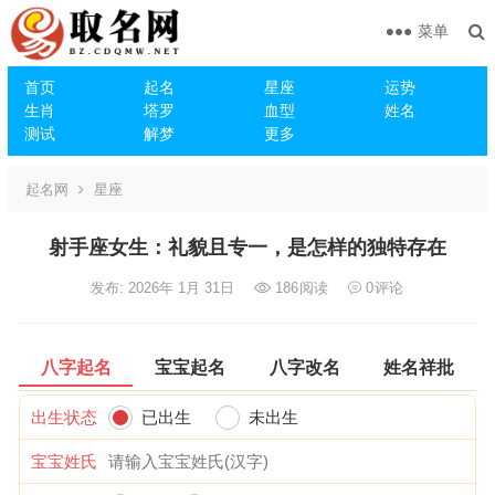
菜单
首页
起名
星座
运势
生肖
塔罗
血型
姓名
测试
解梦
更多
起名网
星座
射手座女生：礼貌且专一，是怎样的独特存在
发布: 2026年 1月 31日
186
阅读
0
评论
八字起名
宝宝起名
八字改名
姓名祥批
出生状态
已出生
未出生
宝宝姓氏