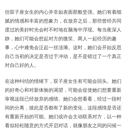
但双子座女生的内心并非如表面那般坚强。她们有着细
腻的情感和丰富的想象力，在放弃之后，那些曾经共同
度过的美好时光会时不时地在脑海中浮现。每当夜深人
静，她们可能会想起对方的微笑、两人一起经历的趣
事，心中难免会泛起一丝涟漪。这时，她们会开始反思
自己当初的决定是否过于冲动，是不是错过了一个真正
对自己好的人。
在这种纠结的情绪下，双子座女生有可能会回头。她们
的好奇心和对新体验的渴望，可能会促使她们想要重新
审视这段已经放弃的感情。她们会想看看，经过一段时
间的分离，彼此是否都有了新的变化，这段感情是否还
有重新开始的可能。她们或许会主动联系对方，以一种
看似轻松随意的方式开启对话，就像朋友之间的问候一