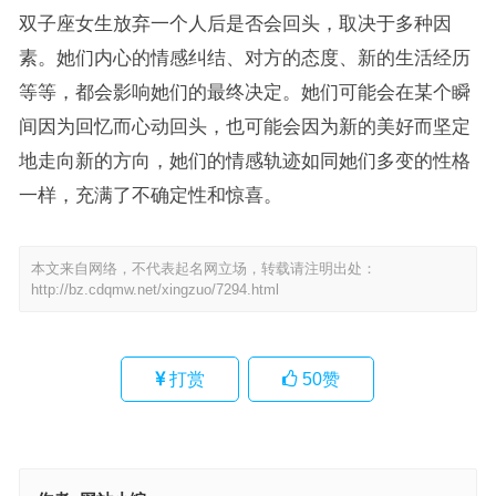
双子座女生放弃一个人后是否会回头，取决于多种因
素。她们内心的情感纠结、对方的态度、新的生活经历
等等，都会影响她们的最终决定。她们可能会在某个瞬
间因为回忆而心动回头，也可能会因为新的美好而坚定
地走向新的方向，她们的情感轨迹如同她们多变的性格
一样，充满了不确定性和惊喜。
本文来自网络，不代表起名网立场，转载请注明出处：
http://bz.cdqmw.net/xingzuo/7294.html
打赏
50
赞