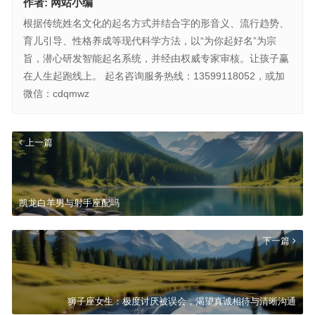
作者:
网站小编
根据传统姓名文化的起名方式并结合字的形音义、流行趋势、
育儿引导、性格养成等现代科学方法，以“为你起好名”为宗
旨，潜心研发智能起名系统，并经由权威专家审核。让孩子赢
在人生起跑线上。 起名咨询服务热线：13599118052，或加
微信：cdqmwz
上一篇
凯龙白羊男与射手座配吗
下一篇
狮子座女生：极度讨厌被误会，渴望真诚相待与清晰沟通