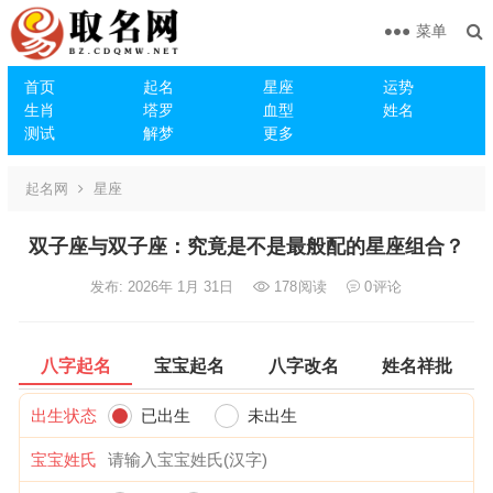
菜单
首页
起名
星座
运势
生肖
塔罗
血型
姓名
测试
解梦
更多
起名网
星座
双子座与双子座：究竟是不是最般配的星座组合？
发布: 2026年 1月 31日
178
阅读
0
评论
八字起名
宝宝起名
八字改名
姓名祥批
出生状态
已出生
未出生
宝宝姓氏