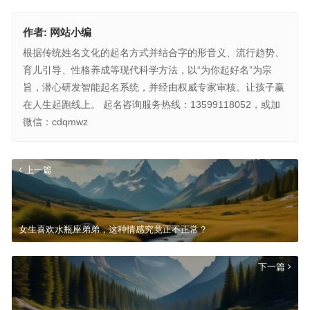
作者:
网站小编
根据传统姓名文化的起名方式并结合字的形音义、流行趋势、
育儿引导、性格养成等现代科学方法，以“为你起好名”为宗
旨，潜心研发智能起名系统，并经由权威专家审核。让孩子赢
在人生起跑线上。 起名咨询服务热线：13599118052，或加
微信：cdqmwz
上一篇
女生喜欢水瓶座弟弟，这种情感究竟正不正常？
下一篇