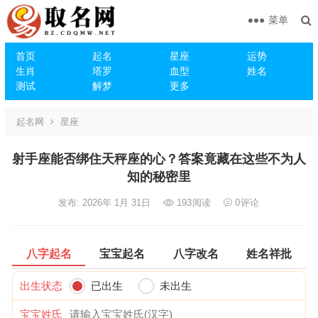
菜单
首页
起名
星座
运势
生肖
塔罗
血型
姓名
测试
解梦
更多
起名网
星座
射手座能否绑住天秤座的心？答案竟藏在这些不为人
知的秘密里
发布: 2026年 1月 31日
193
阅读
0
评论
八字起名
宝宝起名
八字改名
姓名祥批
出生状态
已出生
未出生
宝宝姓氏