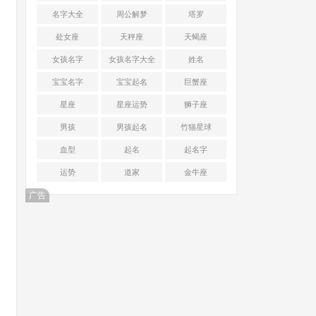
名字大全
周公解梦
塔罗
处女座
天秤座
天蝎座
女孩名字
女孩名字大全
姓名
宝宝名字
宝宝起名
巨蟹座
星座
星座运势
狮子座
男孩
男孩起名
竹猫星球
血型
起名
起名字
运势
道家
金牛座
广告