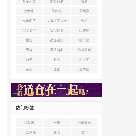
名字大全
周公解梦
塔罗
处女座
天秤座
天蝎座
女孩名字
女孩名字大全
姓名
宝宝名字
宝宝起名
巨蟹座
星座
星座运势
狮子座
男孩
男孩起名
竹猫星球
血型
起名
起名字
运势
道家
金牛座
广告
热门标签
12星座
一周
公司起名
十二星座
取名
名字