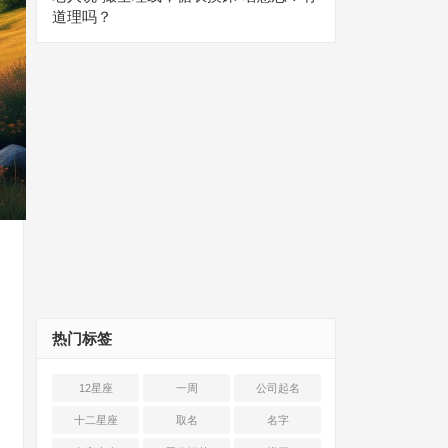
道理吗？
热门标签
12星座
一周
公司起名
十二星座
取名
名字