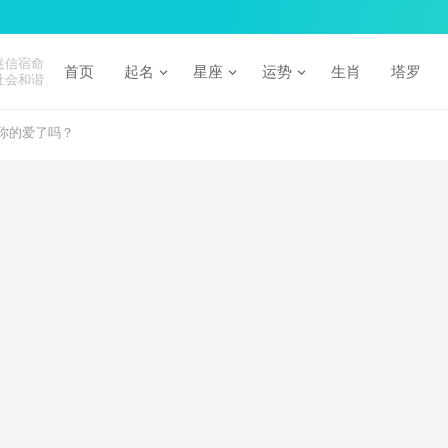
迷信宿命
首页
起名
星座
运势
生肖
塔罗
社会和谐
你的爱了吗？