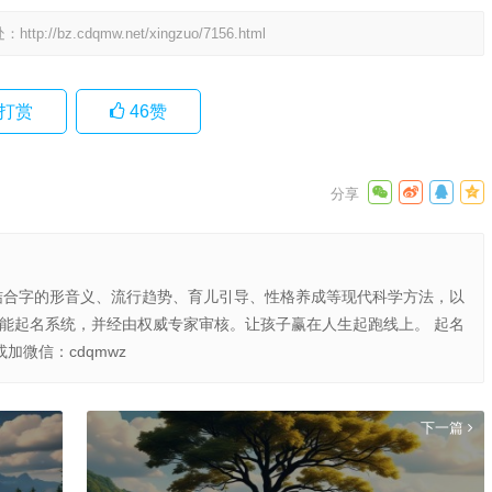
处：
http://bz.cdqmw.net/xingzuo/7156.html
打赏
46
赞
结合字的形音义、流行趋势、育儿引导、性格养成等现代科学方法，以
智能起名系统，并经由权威专家审核。让孩子赢在人生起跑线上。 起名
或加微信：cdqmwz
下一篇