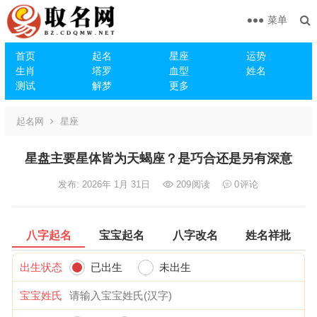
菜单
首页
起名
星座
运势
生肖
塔罗
血型
姓名
测试
解梦
更多
起名网
星座
星盘主要星体皆为天蝎座？是巧合还是另有深意
发布: 2026年 1月 31日
209
阅读
0
评论
八字起名
宝宝起名
八字改名
姓名祥批
出生状态
已出生
未出生
宝宝姓氏