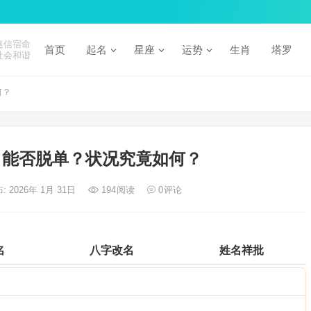
迷信宿命
首页
起名
星座
运势
生肖
塔罗
社会和谐
何？
月能否脱单？状况究竟如何？
: 2026年 1月 31日
194
阅读
0
评论
名
八字改名
姓名祥批