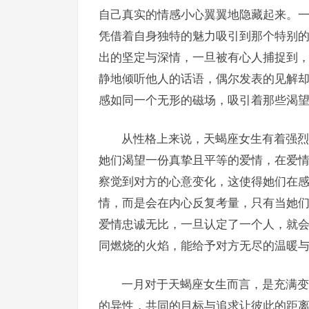
自己真实的情感小心翼翼地隐藏起来。
凭借着自身独特的魅力吸引到那个特别
出的坚定与深情，一旦被有心人捕捉到
静地倾听他人的话语，偶尔发表的见解
感如同一个无形的磁场，吸引着那些渴
从性格上来说，天蝎座女生有着强烈
她们渴望一份真挚且平等的爱情，在爱
察觉到对方的心意变化，这使得她们在
情，而是会在内心反复考量，只有当她
爱情忠诚无比，一旦认定了一个人，就
同燃烧的火焰，能给予对方无尽的温暖
一月对于天蝎座女生而言，是充满变
的异性，共同的目标与追求让彼此的距