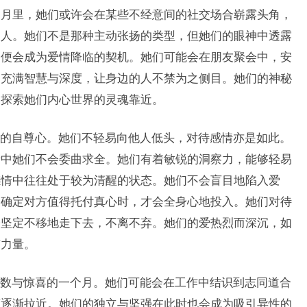
一月里，她们或许会在某些不经意间的社交场合崭露头角，
的人。她们不是那种主动张扬的类型，但她们的眼神中透露
，便会成为爱情降临的契机。她们可能会在朋友聚会中，安
却充满智慧与深度，让身边的人不禁为之侧目。她们的神秘
望探索她们内心世界的灵魂靠近。
的自尊心。她们不轻易向他人低头，对待感情亦是如此。
情中她们不会委曲求全。她们有着敏锐的洞察力，能够轻易
感情中往往处于较为清醒的状态。她们不会盲目地陷入爱
们确定对方值得托付真心时，才会全身心地投入。她们对待
会坚定不移地走下去，不离不弃。她们的爱热烈而深沉，如
与力量。
数与惊喜的一个月。她们可能会在工作中结识到志同道合
离逐渐拉近。她们的独立与坚强在此时也会成为吸引异性的