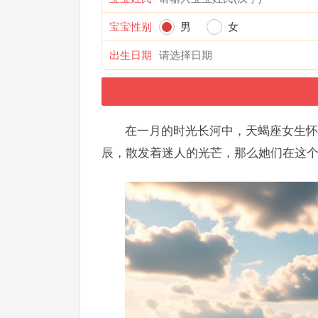
宝宝性别
男
女
出生日期
在一月的时光长河中，天蝎座女生怀
辰，散发着迷人的光芒，那么她们在这