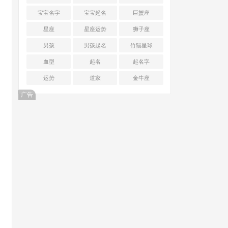
宝宝名字
宝宝起名
巨蟹座
星座
星座运势
狮子座
男孩
男孩起名
竹猫星球
血型
起名
起名字
运势
道家
金牛座
广告