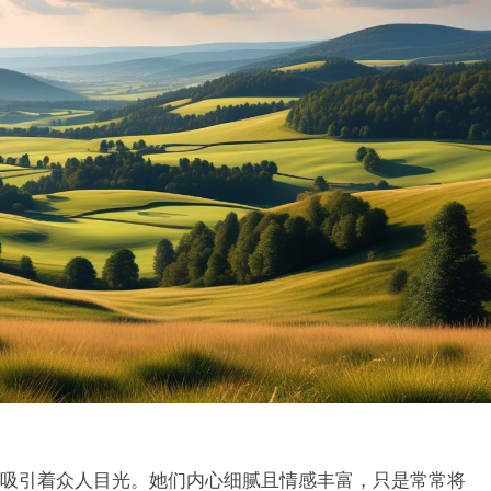
吸引着众人目光。她们内心细腻且情感丰富，只是常常将