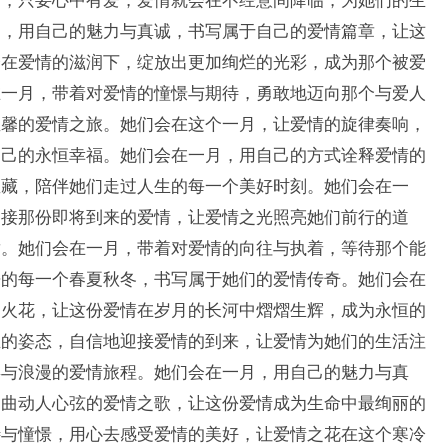
月，用自己的魅力与真诚，书写属于自己的爱情篇章，让这
会在爱情的滋润下，绽放出更加绚烂的光彩，成为那个被爱
在一月，带着对爱情的憧憬与期待，勇敢地迈向那个与爱人
温馨的爱情之旅。她们会在这个一月，让爱情的旋律奏响，
自己的永恒幸福。她们会在一月，用自己的方式诠释爱情的
宝藏，陪伴她们走过人生的每一个美好时刻。她们会在一
迎接那份即将到来的爱情，让爱情之光照亮她们前行的道
章。她们会在一月，带着对爱情的向往与执着，等待那个能
来的每一个春夏秋冬，书写属于她们的爱情传奇。她们会在
的火花，让这份爱情在岁月的长河中熠熠生辉，成为永恒的
生的姿态，自信地迎接爱情的到来，让爱情为她们的生活注
喜与浪漫的爱情旅程。她们会在一月，用自己的魅力与真
一曲动人心弦的爱情之歌，让这份爱情成为生命中最绚丽的
待与憧憬，用心去感受爱情的美好，让爱情之花在这个寒冷