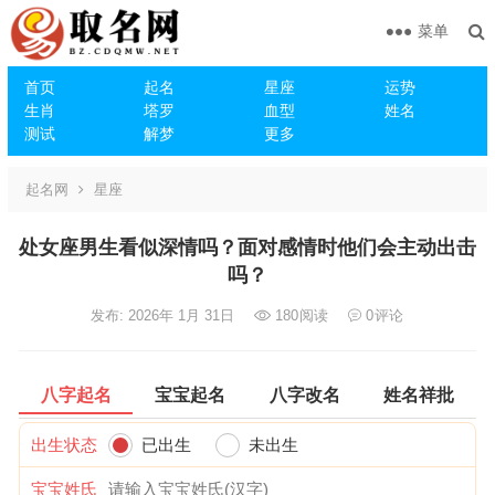
菜单
首页
起名
星座
运势
生肖
塔罗
血型
姓名
测试
解梦
更多
起名网
星座
处女座男生看似深情吗？面对感情时他们会主动出击
吗？
发布: 2026年 1月 31日
180
阅读
0
评论
八字起名
宝宝起名
八字改名
姓名祥批
出生状态
已出生
未出生
宝宝姓氏