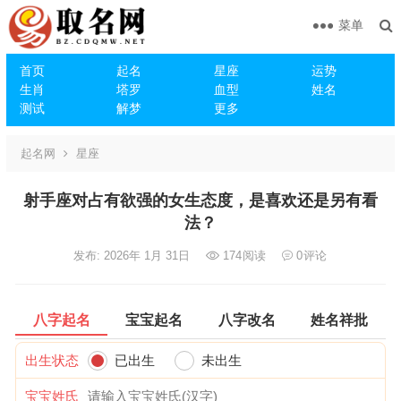
菜单
首页
起名
星座
运势
生肖
塔罗
血型
姓名
测试
解梦
更多
起名网
星座
射手座对占有欲强的女生态度，是喜欢还是另有看
法？
发布: 2026年 1月 31日
174
阅读
0
评论
八字起名
宝宝起名
八字改名
姓名祥批
出生状态
已出生
未出生
宝宝姓氏