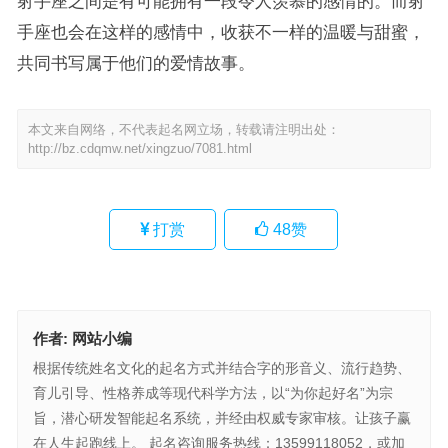
射手座之间是有可能拥有一段令人羡慕的感情的。而射
手座也会在这样的感情中，收获不一样的温暖与甜蜜，
共同书写属于他们的爱情故事。
本文来自网络，不代表起名网立场，转载请注明出处：
http://bz.cdqmw.net/xingzuo/7081.html
打赏
48
赞
作者:
网站小编
根据传统姓名文化的起名方式并结合字的形音义、流行趋势、
育儿引导、性格养成等现代科学方法，以“为你起好名”为宗
旨，潜心研发智能起名系统，并经由权威专家审核。让孩子赢
在人生起跑线上。 起名咨询服务热线：13599118052，或加