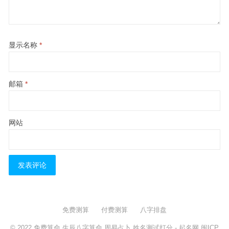
显示名称
*
邮箱
*
网站
免费测算
付费测算
八字排盘
© 2022
免费算命,生辰八字算命,周易占卜,姓名测试打分
- 起名网
闽ICP