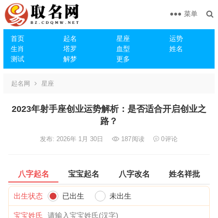
菜单
首页
起名
星座
运势
生肖
塔罗
血型
姓名
测试
解梦
更多
起名网
星座
2023年射手座创业运势解析：是否适合开启创业之
路？
发布: 2026年 1月 30日
187
阅读
0
评论
八字起名
宝宝起名
八字改名
姓名祥批
出生状态
已出生
未出生
宝宝姓氏