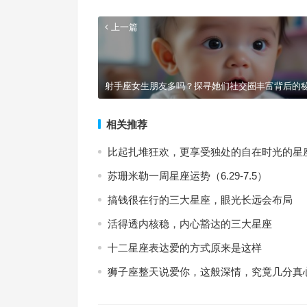
上一篇
射手座女生朋友多吗？探寻她们社交圈丰富背后的
相关推荐
比起扎堆狂欢，更享受独处的自在时光的星
苏珊米勒一周星座运势（6.29-7.5）
搞钱很在行的三大星座，眼光长远会布局
活得透内核稳，内心豁达的三大星座
十二星座表达爱的方式原来是这样
狮子座整天说爱你，这般深情，究竟几分真