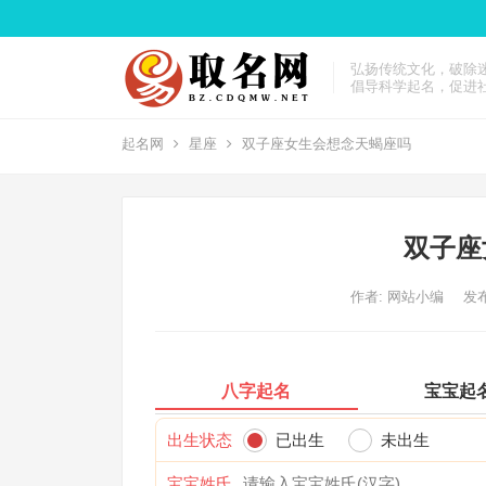
弘扬传统文化，破除
倡导科学起名，促进
起名网
星座
双子座女生会想念天蝎座吗
双子座
作者:
网站小编
发布
八字起名
宝宝起
出生状态
已出生
未出生
宝宝姓氏