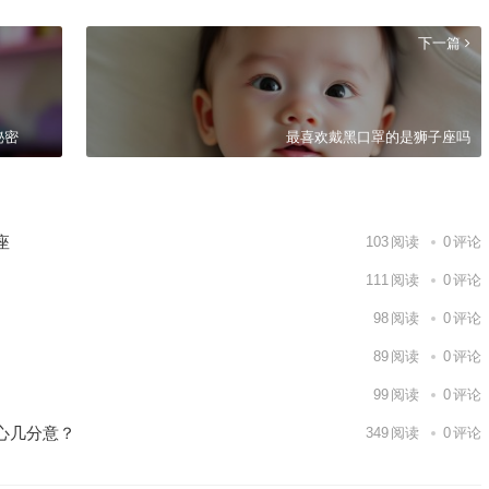
下一篇
秘密
最喜欢戴黑口罩的是狮子座吗
座
103
阅读
0
评论
111
阅读
0
评论
98
阅读
0
评论
89
阅读
0
评论
99
阅读
0
评论
心几分意？
349
阅读
0
评论