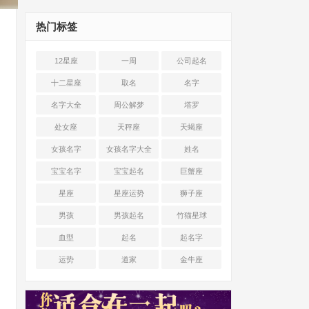
热门标签
12星座
一周
公司起名
十二星座
取名
名字
名字大全
周公解梦
塔罗
处女座
天秤座
天蝎座
女孩名字
女孩名字大全
姓名
宝宝名字
宝宝起名
巨蟹座
星座
星座运势
狮子座
男孩
男孩起名
竹猫星球
血型
起名
起名字
运势
道家
金牛座