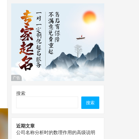
广告
搜索
搜索
近期文章
公司名称分析时的数理作用的高级说明