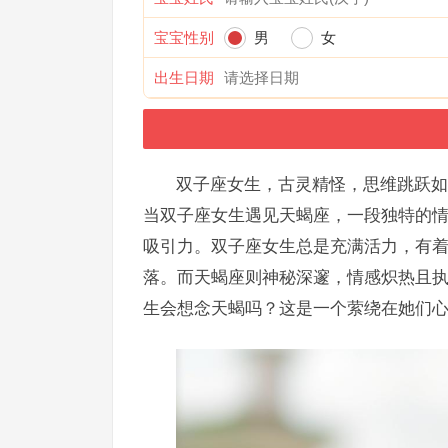
宝宝性别
男
女
出生日期
双子座女生，古灵精怪，思维跳跃如
当双子座女生遇见天蝎座，一段独特的
吸引力。双子座女生总是充满活力，有
落。而天蝎座则神秘深邃，情感炽热且
生会想念天蝎吗？这是一个萦绕在她们