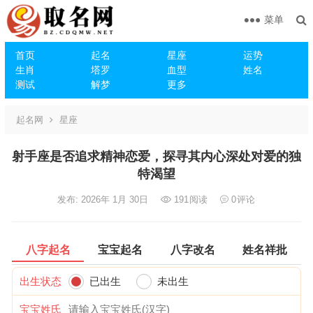
菜单
首页
起名
星座
运势
生肖
塔罗
血型
姓名
测试
解梦
更多
起名网
星座
射手座是否追求精神恋爱，探寻其内心深处对爱的独
特渴望
发布: 2026年 1月 30日
191
阅读
0
评论
八字起名
宝宝起名
八字改名
姓名祥批
出生状态
已出生
未出生
宝宝姓氏