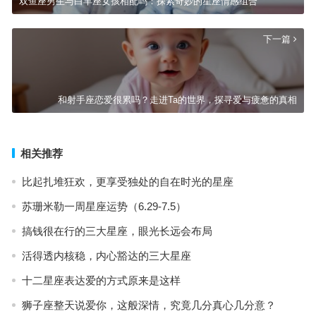
双鱼座男生与白羊座女孩相配吗：探索奇妙的星座情感组合
下一篇
和射手座恋爱很累吗？走进Ta的世界，探寻爱与疲惫的真相
相关推荐
比起扎堆狂欢，更享受独处的自在时光的星座
苏珊米勒一周星座运势（6.29-7.5）
搞钱很在行的三大星座，眼光长远会布局
活得透内核稳，内心豁达的三大星座
十二星座表达爱的方式原来是这样
狮子座整天说爱你，这般深情，究竟几分真心几分意？