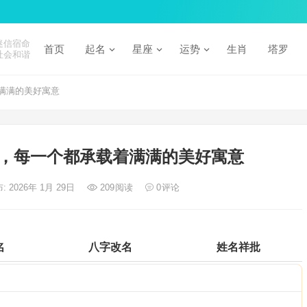
迷信宿命
首页
起名
星座
运势
生肖
塔罗
社会和谐
满满的美好寓意
，每一个都承载着满满的美好寓意
: 2026年 1月 29日
209
阅读
0
评论
名
八字改名
姓名祥批