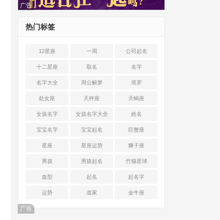
广告
热门标签
12星座
一周
公司起名
十二星座
取名
名字
名字大全
周公解梦
塔罗
处女座
天秤座
天蝎座
女孩名字
女孩名字大全
姓名
宝宝名字
宝宝起名
巨蟹座
星座
星座运势
狮子座
男孩
男孩起名
竹猫星球
血型
起名
起名字
运势
道家
金牛座
广告