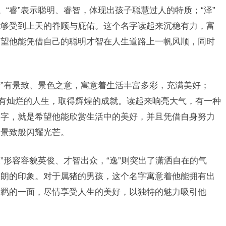
。“睿”表示聪明、睿智，体现出孩子聪慧过人的特质；“泽”
能够受到上天的眷顾与庇佑。这个名字读起来沉稳有力，富
期望他能凭借自己的聪明才智在人生道路上一帆风顺，同时
景”有景致、景色之意，寓意着生活丰富多彩，充满美好；
拥有灿烂的人生，取得辉煌的成就。读起来响亮大气，有一种
名字，就是希望他能欣赏生活中的美好，并且凭借自身努力
的景致般闪耀光芒。
俊”形容容貌英俊、才智出众，“逸”则突出了潇洒自在的气
俊朗的印象。对于属猪的男孩，这个名字寓意着他能拥有出
不羁的一面，尽情享受人生的美好，以独特的魅力吸引他