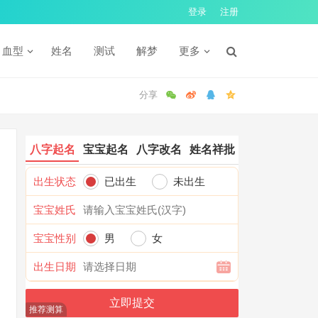
登录
注册
血型
姓名
测试
解梦
更多
八字起名
宝宝起名
八字改名
姓名祥批
出生状态
已出生
未出生
宝宝姓氏
宝宝性别
男
女
出生日期
推荐测算