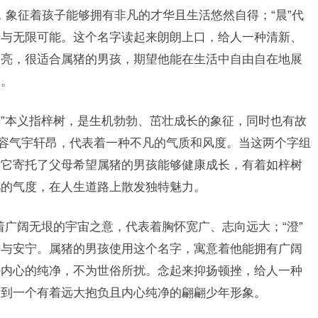
意，象征着孩子能够拥有非凡的才华且生活悠然自得；“晨”代
始与无限可能。这个名字读起来朗朗上口，给人一种清新、
明亮，很适合属猪的男孩，期望他能在生活中自由自在地展
力。
梓”本义指梓树，是生机勃勃、茁壮成长的象征，同时也有故
形容气宇轩昂，代表着一种不凡的气质和风度。当这两个字组
。它寄托了父母希望属猪的男孩能够健康成长，有着如梓树
凡的气度，在人生道路上散发独特魅力。
有着广阔无垠的宇宙之意，代表着胸怀宽广、志向远大；“澄”
净与安宁。属猪的男孩使用这个名字，寓意着他能拥有广阔
持内心的纯净，不为世俗所扰。念起来抑扬顿挫，给人一种
看到一个有着远大抱负且内心纯净的翩翩少年形象。