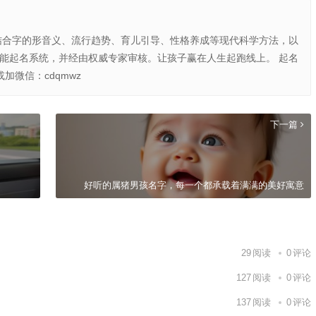
结合字的形音义、流行趋势、育儿引导、性格养成等现代科学方法，以
智能起名系统，并经由权威专家审核。让孩子赢在人生起跑线上。 起名
或加微信：cdqmwz
下一篇
好听的属猪男孩名字，每一个都承载着满满的美好寓意
29
阅读
0
评论
127
阅读
0
评论
137
阅读
0
评论