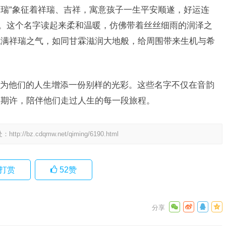
“瑞”象征着祥瑞、吉祥，寓意孩子一生平安顺遂，好运连
机。这个名字读起来柔和温暖，仿佛带着丝丝细雨的润泽之
充满祥瑞之气，如同甘霖滋润大地般，给周围带来生机与希
为他们的人生增添一份别样的光彩。这些名字不仅在音韵
的期许，陪伴他们走过人生的每一段旅程。
处：
http://bz.cdqmw.net/qiming/6190.html
打赏
52
赞