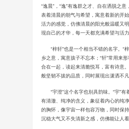
“逸晨”，“逸”有逸群之才、自在洒脱之
表着清晨的朝气与希望，寓意着新的开
活力的感觉，仿佛清晨的阳光般温暖又
现自己的才华，每一天都充满希望与活
“梓轩”也是一个相当不错的名字。“
乡之意，寓意孩子不忘本；“轩”常用来
合在一起，读起来清脆悦耳，富有诗意
般坚韧不拔的品质，同时展现出潇洒不
“宇澄”这个名字也别具韵味。“宇”
有清澈、纯净的含义，象征着内心的纯
的胸怀，像宇宙一样包容万物，同时保
沉稳大气又不失清新之感，仿佛能让人