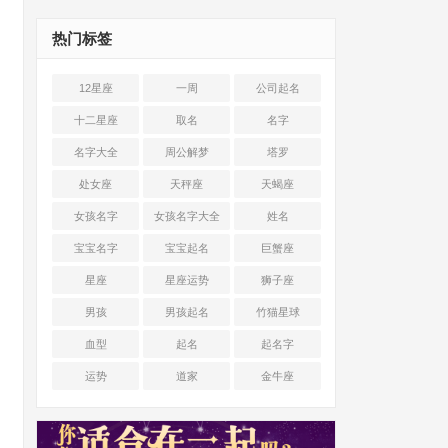
热门标签
12星座
一周
公司起名
十二星座
取名
名字
名字大全
周公解梦
塔罗
处女座
天秤座
天蝎座
女孩名字
女孩名字大全
姓名
宝宝名字
宝宝起名
巨蟹座
星座
星座运势
狮子座
男孩
男孩起名
竹猫星球
血型
起名
起名字
运势
道家
金牛座