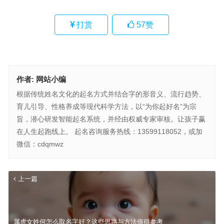
打赏
57
赞
作者:
网站小编
根据传统姓名文化的起名方式并结合字的形音义、流行趋势、
育儿引导、性格养成等现代科学方法，以“为你起好名”为宗
旨，潜心研发智能起名系统，并经由权威专家审核。让孩子赢
在人生起跑线上。 起名咨询服务热线：13599118052，或加
微信：cdqmwz
上一篇
属虎女姓何怎么取名字好？这些思路与方法值得参考