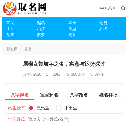
菜单
首页
起名
星座
运势
生肖
塔罗
血型
姓名
测试
解梦
更多
起名网
起名
属猴女带坡字之名，寓意与运势探讨
发布: 2026年 1月 29日
195
阅读
0
评论
八字起名
宝宝起名
八字改名
姓名祥批
出生状态
已出生
未出生
宝宝姓氏