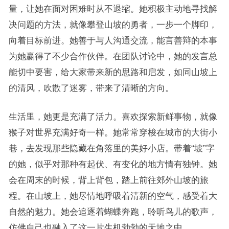
量，让她在面对困难时从不退缩。她积极主动地寻找解
决问题的方法，就像攀登山坡的勇者，一步一个脚印，
向着目标前进。她善于与人沟通交流，能言善辩的本事
为她赢得了不少合作伙伴。在团队讨论中，她的发言总
能切中要害，给大家带来新的思路和启发，如同山坡上
的清风，吹散了迷雾，带来了清晰的方向。
生活里，她更是充满了活力。喜欢探索新鲜事物，就像
猴子对世界充满好奇一样。她常常穿梭在城市的大街小
巷，去发现那些隐藏在角落里的美好小店。带着“坡”字
的她，似乎对那种有起伏、有变化的地方情有独钟。她
会在周末的时候，背上背包，踏上前往郊外山坡的旅
程。在山坡上，她尽情地呼吸着清新的空气，感受着大
自然的魅力。她会追逐着蝴蝶奔跑，聆听鸟儿的歌声，
仿佛自己也融入了这一片生机勃勃的天地之中。