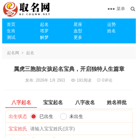
菜单
首页
起名
星座
运势
生肖
塔罗
血型
姓名
测试
解梦
更多
起名网
起名
属虎三胞胎女孩起名宝典，开启独特人生篇章
发布: 2026年 1月 29日
191
阅读
0
评论
八字起名
宝宝起名
八字改名
姓名祥批
出生状态
已出生
未出生
宝宝姓氏