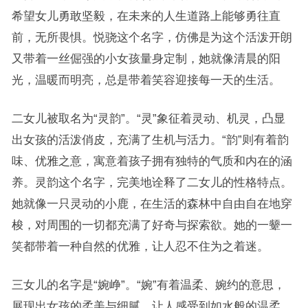
希望女儿勇敢坚毅，在未来的人生道路上能够勇往直
前，无所畏惧。悦骁这个名字，仿佛是为这个活泼开朗
又带着一丝倔强的小女孩量身定制，她就像清晨的阳
光，温暖而明亮，总是带着笑容迎接每一天的生活。
二女儿被取名为“灵韵”。“灵”象征着灵动、机灵，凸显
出女孩的活泼俏皮，充满了生机与活力。“韵”则有着韵
味、优雅之意，寓意着孩子拥有独特的气质和内在的涵
养。灵韵这个名字，完美地诠释了二女儿的性格特点。
她就像一只灵动的小鹿，在生活的森林中自由自在地穿
梭，对周围的一切都充满了好奇与探索欲。她的一颦一
笑都带着一种自然的优雅，让人忍不住为之着迷。
三女儿的名字是“婉峥”。“婉”有着温柔、婉约的意思，
展现出女孩的柔美与细腻，让人感受到如水般的温柔。