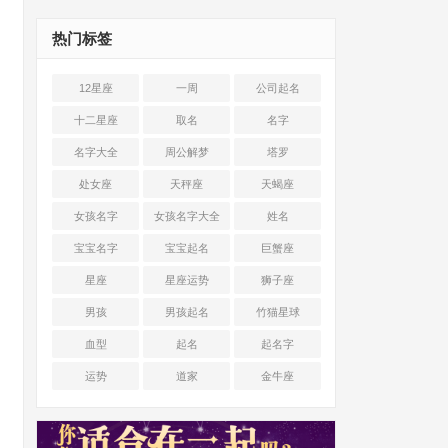
热门标签
12星座
一周
公司起名
十二星座
取名
名字
名字大全
周公解梦
塔罗
处女座
天秤座
天蝎座
女孩名字
女孩名字大全
姓名
宝宝名字
宝宝起名
巨蟹座
星座
星座运势
狮子座
男孩
男孩起名
竹猫星球
血型
起名
起名字
运势
道家
金牛座