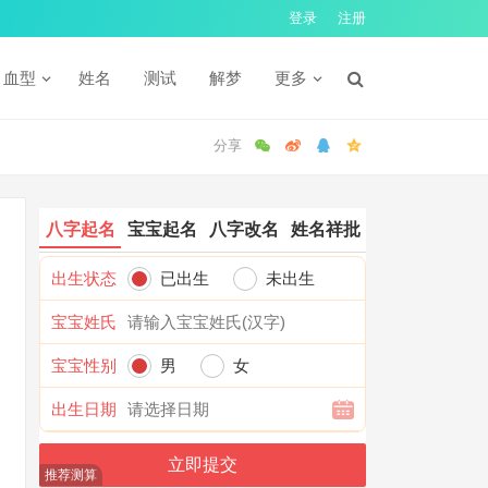
登录
注册
血型
姓名
测试
解梦
更多
八字起名
宝宝起名
八字改名
姓名祥批
出生状态
已出生
未出生
宝宝姓氏
宝宝性别
男
女
出生日期
推荐测算