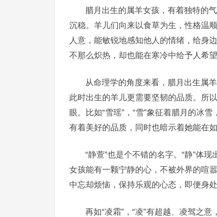
腊月出生的属羊女孩，有着独特的气
沉稳。羊儿们向来以食草为生，性格温
人意，能敏锐地感知他人的情绪，给身
不那么炽热，却也能在寒冷中给予人希
从命理学的角度来看，腊月出生属羊
此时出生的羊儿更需要坚韧的品质。所
眼。比如“雪瑶”，“雪”象征着腊月的冰
有着美好的品质，同时也暗示着她能在
“静萱”也是个不错的名字。“静”体
女孩能有一颗宁静的心，不被外界的喧嚣
中忘却烦恼，保持乐观的心态，即便身
再如“凌霜”，“凌”有超越、凌驾之