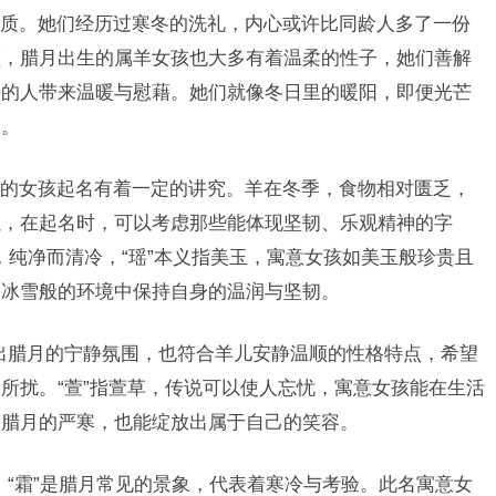
质。她们经历过寒冬的洗礼，内心或许比同龄人多了一份
顺，腊月出生的属羊女孩也大多有着温柔的性子，她们善解
边的人带来温暖与慰藉。她们就像冬日里的暖阳，即便光芒
望。
的女孩起名有着一定的讲究。羊在冬季，食物相对匮乏，
以，在起名时，可以考虑那些能体现坚韧、乐观精神的字
雪，纯净而清冷，“瑶”本义指美玉，寓意女孩如美玉般珍贵且
如冰雪般的环境中保持自身的温润与坚韧。
现出腊月的宁静氛围，也符合羊儿安静温顺的性格特点，希望
所扰。“萱”指萱草，传说可以使人忘忧，寓意女孩能在生活
处腊月的严寒，也能绽放出属于自己的笑容。
意，“霜”是腊月常见的景象，代表着寒冷与考验。此名寓意女