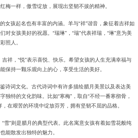
的红梅一样，傲雪绽放，展现出坚韧不拔的精神。
的女孩起名也有丰富的内涵。羊与“祥”谐音，象征着吉祥如
对女孩美好的祝愿。“瑞琳”，“瑞”代表祥瑞，“琳”意为美
光彩照人。
福、吉祥，“悦”表示喜悦、快乐。希望女孩的人生充满幸福与
都能保持一颗乐观向上的心，享受生活的美好。
鉴诗词文化。古代诗词中有许多描绘腊月美景以及表达美
字独特的文化韵味。比如“寒梅”，取自“不经一番寒彻骨，
样，在艰苦的环境中绽放芬芳，拥有坚韧不屈的品格。
质，“雪”则是腊月的典型代表。此名寓意女孩有着如雪花般纯
里也能散发出独特的魅力。