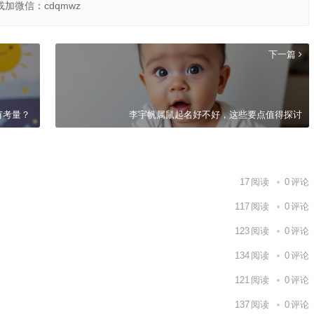
或加微信：cdqmwz
下一篇
有考量？
李宇帆属鼠起名好不好，这些要点值得探讨
17
阅读
0
评论
117
阅读
0
评论
123
阅读
0
评论
134
阅读
0
评论
121
阅读
0
评论
137
阅读
0
评论