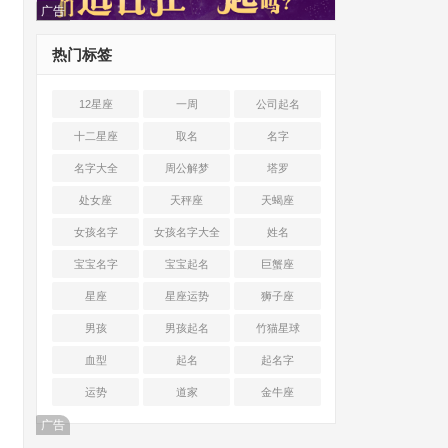
广告
热门标签
12星座
一周
公司起名
十二星座
取名
名字
名字大全
周公解梦
塔罗
处女座
天秤座
天蝎座
女孩名字
女孩名字大全
姓名
宝宝名字
宝宝起名
巨蟹座
星座
星座运势
狮子座
男孩
男孩起名
竹猫星球
血型
起名
起名字
运势
道家
金牛座
广告