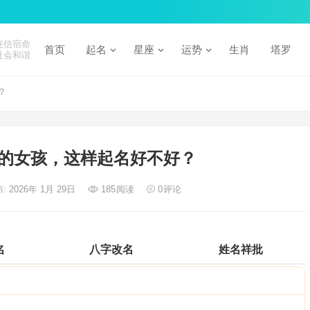
迷信宿命
首页
起名
星座
运势
生肖
塔罗
社会和谐
？
的女孩，这样起名好不好？
: 2026年 1月 29日
185
阅读
0
评论
名
八字改名
姓名祥批