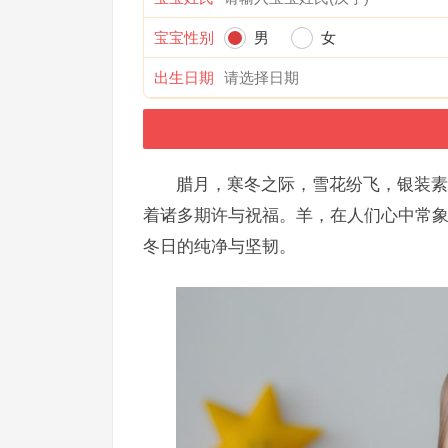
宝宝性别
男
女
出生日期
腊月，寒冬之际，雪花纷飞，银装素
着诸多期许与祝福。羊，在人们心中常
冬日的纯净与坚韧。