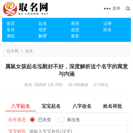
菜单
首页
起名
星座
运势
生肖
塔罗
血型
姓名
测试
解梦
更多
起名网
起名
属鼠女孩起名泓毅好不好，深度解析这个名字的寓意
与内涵
发布: 2026年 1月 29日
180
阅读
0
评论
八字起名
宝宝起名
八字改名
姓名祥批
出生状态
已出生
未出生
宝宝姓氏