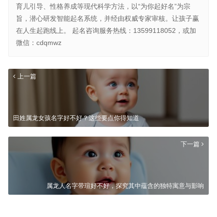
育儿引导、性格养成等现代科学方法，以“为你起好名”为宗
旨，潜心研发智能起名系统，并经由权威专家审核。让孩子赢
在人生起跑线上。 起名咨询服务热线：13599118052，或加
微信：cdqmwz
上一篇
田姓属龙女孩名字好不好？这些要点你得知道
下一篇
属龙人名字带瑄好不好，探究其中蕴含的独特寓意与影响