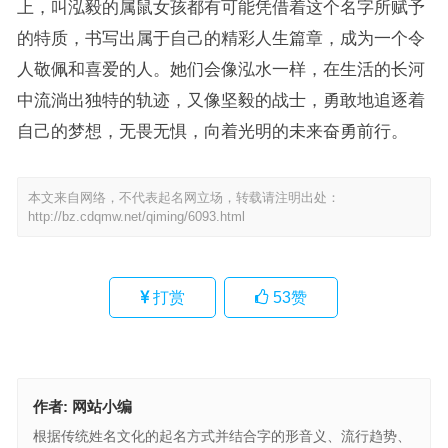
上，叫泓毅的属鼠女孩都有可能凭借着这个名字所赋予
的特质，书写出属于自己的精彩人生篇章，成为一个令
人敬佩和喜爱的人。她们会像泓水一样，在生活的长河
中流淌出独特的轨迹，又像坚毅的战士，勇敢地追逐着
自己的梦想，无畏无惧，向着光明的未来奋勇前行。
本文来自网络，不代表起名网立场，转载请注明出处：
http://bz.cdqmw.net/qiming/6093.html
打赏
53
赞
作者:
网站小编
根据传统姓名文化的起名方式并结合字的形音义、流行趋势、