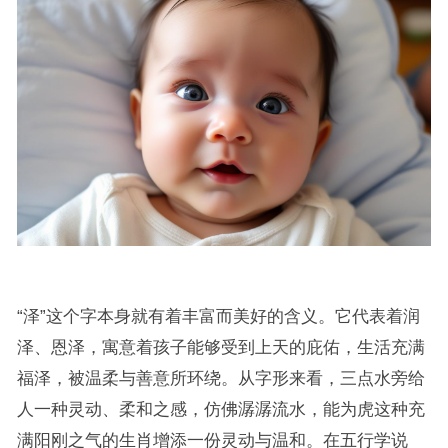
“泽”这个字本身就有着丰富而美好的含义。它代表着润
泽、恩泽，寓意着孩子能够受到上天的庇佑，生活充满
福泽，被温柔与善意所环绕。从字形来看，三点水旁给
人一种灵动、柔和之感，仿佛潺潺流水，能为虎这种充
满阳刚之气的生肖增添一份灵动与温和。在五行学说