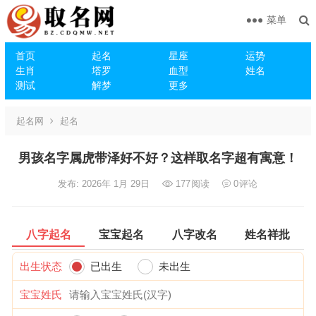
菜单
首页
起名
星座
运势
生肖
塔罗
血型
姓名
测试
解梦
更多
起名网
起名
男孩名字属虎带泽好不好？这样取名字超有寓意！
发布: 2026年 1月 29日
177
阅读
0
评论
八字起名
宝宝起名
八字改名
姓名祥批
出生状态
已出生
未出生
宝宝姓氏