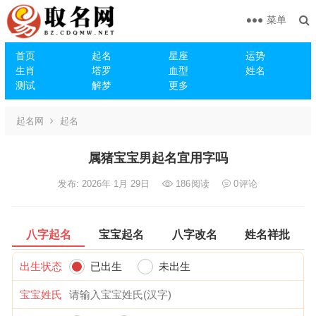
菜单
首页
起名
星座
运势
生肖
塔罗
血型
姓名
测试
解梦
更多
起名网
起名
属猪宝宝男起名宜用字吗
发布: 2026年 1月 29日
186
阅读
0
评论
八字起名
宝宝起名
八字改名
姓名祥批
出生状态
已出生
未出生
宝宝姓氏