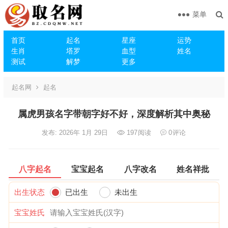
菜单
首页
起名
星座
运势
生肖
塔罗
血型
姓名
测试
解梦
更多
起名网
起名
属虎男孩名字带朝字好不好，深度解析其中奥秘
发布: 2026年 1月 29日
197
阅读
0
评论
八字起名
宝宝起名
八字改名
姓名祥批
出生状态
已出生
未出生
宝宝姓氏