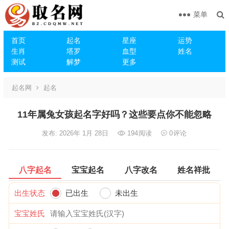
菜单
首页
起名
星座
运势
生肖
塔罗
血型
姓名
测试
解梦
更多
起名网
起名
11年属兔女孩起名字好吗？这些要点你不能忽略
发布: 2026年 1月 28日
194
阅读
0
评论
八字起名
宝宝起名
八字改名
姓名祥批
出生状态
已出生
未出生
宝宝姓氏