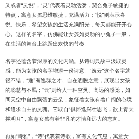
又或者“灵悦”，“灵”代表着灵动活泼，契合兔子敏捷的
特点，寓意女孩思维敏捷，充满活力；“悦”则表示喜
悦、快乐，希望女孩的生活充满阳光，每天都能开开心
心。这样的名字，仿佛能让女孩如灵动的小兔子一般，
在生活的舞台上跳跃出欢快的节奏。
名字还蕴含着深厚的文化内涵。从诗词典故中汲取灵
感，能为女孩的名字增添一份诗意。“逸云”这个名字就
很不错，“逸”有逸群之才、自在洒脱之意，展现出女孩
的聪慧与不羁；“云”则给人一种空灵、高远的感觉，如
同天空中自由飘荡的云朵，象征着女孩有着广阔的心境
和追求自由的灵魂。它取自“俱怀逸兴壮思飞，欲上青天
揽明月”，寓意女孩有着非凡的才情和远大的志向。
再如“诗雅”，“诗”代表着诗歌，富有文化气息，寓意女