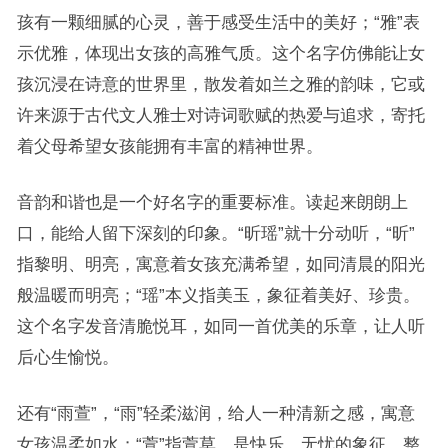
孩有一颗细腻的心灵，善于感受生活中的美好；“雅”表
示优雅，体现出女孩的高雅气质。这个名字仿佛能让女
孩沉浸在诗意的世界里，散发着如兰之雅的韵味，它或
许来源于古代文人雅士对诗词歌赋的热爱与追求，寄托
着父母希望女孩能拥有丰富的精神世界。
音韵和谐也是一个好名字的重要标准。读起来朗朗上
口，能给人留下深刻的印象。“昕瑶”就十分动听，“昕”
指黎明、明亮，寓意着女孩充满希望，如同清晨的阳光
般温暖而明亮；“瑶”本义指美玉，象征着美好、珍贵。
这个名字发音清脆悦耳，如同一首优美的乐章，让人听
后心生愉悦。
还有“雨萱”，“雨”轻柔滋润，给人一种清新之感，寓意
女孩温柔如水；“萱”指萱草，是快乐、无忧的象征。整