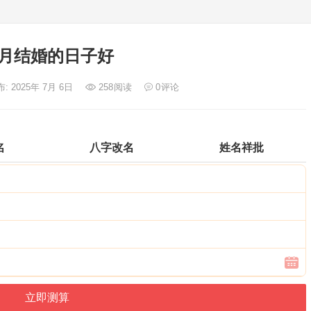
月结婚的日子好
: 2025年 7月 6日
258
阅读
0
评论
名
八字改名
姓名祥批