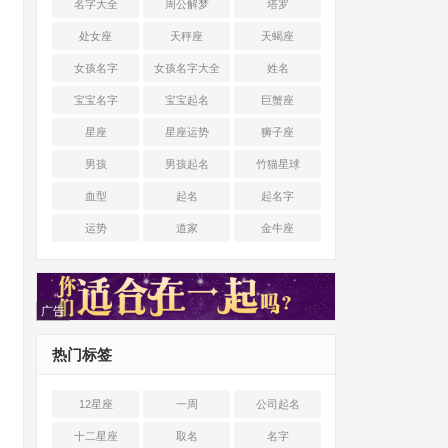
名字大全
周公解梦
塔罗
处女座
天秤座
天蝎座
女孩名字
女孩名字大全
姓名
宝宝名字
宝宝起名
巨蟹座
星座
星座运势
狮子座
男孩
男孩起名
竹猫星球
血型
起名
起名字
运势
道家
金牛座
广告
热门标签
12星座
一周
公司起名
十二星座
取名
名字