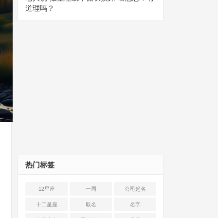
道理吗？
热门标签
12星座
一周
公司起名
十二星座
取名
名字