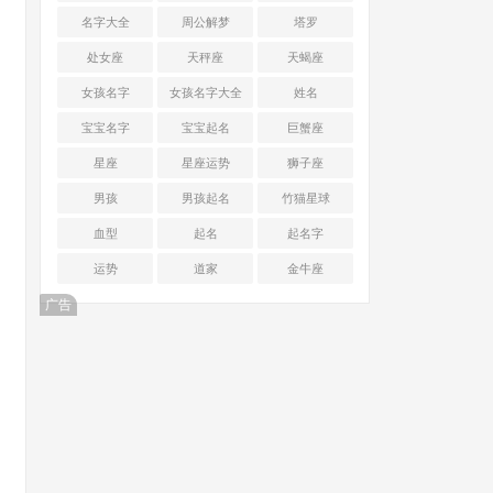
名字大全
周公解梦
塔罗
处女座
天秤座
天蝎座
女孩名字
女孩名字大全
姓名
宝宝名字
宝宝起名
巨蟹座
星座
星座运势
狮子座
男孩
男孩起名
竹猫星球
血型
起名
起名字
运势
道家
金牛座
广告