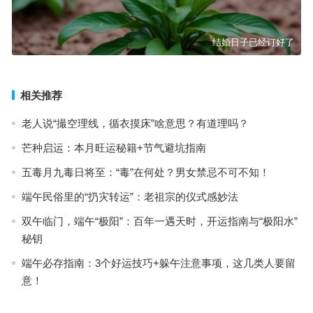
结婚日子已经订好了
相关推荐
老人说“撮空理线，循衣摸床”啥意思？有道理吗？
芒种启运：本月旺运秘籍+节气避坑指南
五毒月九毒日将至：“毒”在何处？男女禁忌不可不知！
端午民俗里的“扔灾转运”：老祖宗的仪式感妙法
双午临门，端午“极阳”：百年一遇天时，开运指南与“极阳水”
秘钥
端午必存指南：3个好运技巧+躲午注意事项，这几类人要留
意！