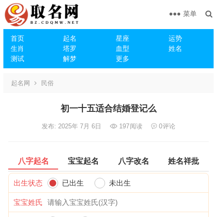
菜单
首页
起名
星座
运势
生肖
塔罗
血型
姓名
测试
解梦
更多
起名网
民俗
初一十五适合结婚登记么
发布: 2025年 7月 6日
197
阅读
0
评论
八字起名
宝宝起名
八字改名
姓名祥批
出生状态
已出生
未出生
宝宝姓氏