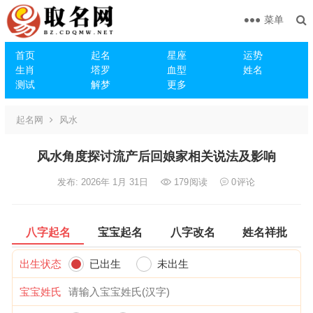
菜单
首页
起名
星座
运势
生肖
塔罗
血型
姓名
测试
解梦
更多
起名网
风水
风水角度探讨流产后回娘家相关说法及影响
发布: 2026年 1月 31日
179
阅读
0
评论
八字起名
宝宝起名
八字改名
姓名祥批
出生状态
已出生
未出生
宝宝姓氏