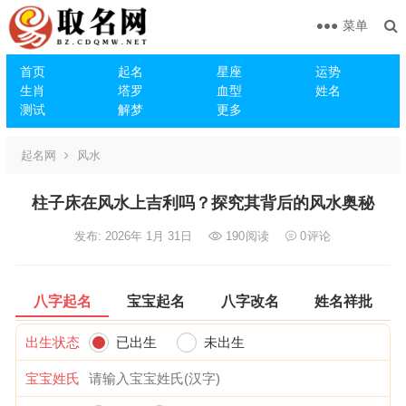
菜单
首页
起名
星座
运势
生肖
塔罗
血型
姓名
测试
解梦
更多
起名网
风水
柱子床在风水上吉利吗？探究其背后的风水奥秘
发布: 2026年 1月 31日
190
阅读
0
评论
八字起名
宝宝起名
八字改名
姓名祥批
出生状态
已出生
未出生
宝宝姓氏