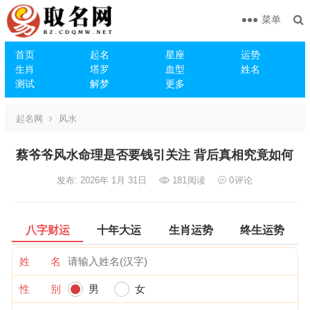
菜单
首页
起名
星座
运势
生肖
塔罗
血型
姓名
测试
解梦
更多
起名网
风水
蔡爷爷风水命理是否要钱引关注 背后真相究竟如何
发布: 2026年 1月 31日
181
阅读
0
评论
八字财运
十年大运
生肖运势
终生运势
姓 名
性 别
男
女