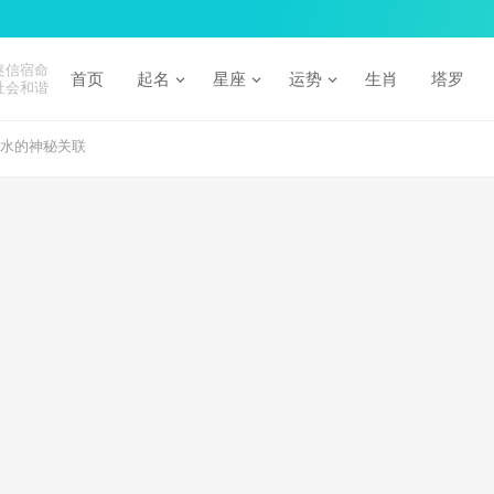
迷信宿命
首页
起名
星座
运势
生肖
塔罗
社会和谐
风水的神秘关联