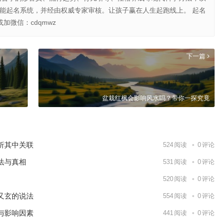
智能起名系统，并经由权威专家审核。让孩子赢在人生起跑线上。 起名
或加微信：cdqmwz
下一篇
盆栽红枫会影响风水吗？带你一探究竟
析其中关联
524
阅读
0
评论
法与真相
531
阅读
0
评论
520
阅读
0
评论
又玄的说法
554
阅读
0
评论
与影响因素
441
阅读
0
评论