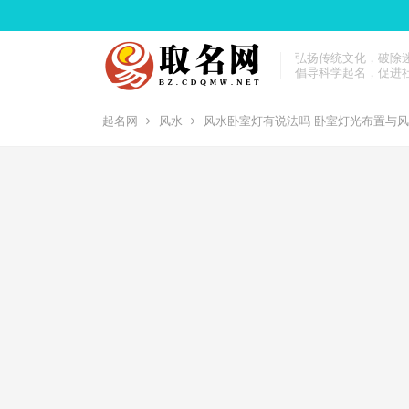
弘扬传统文化，破除
倡导科学起名，促进
起名网
风水
风水卧室灯有说法吗 卧室灯光布置与