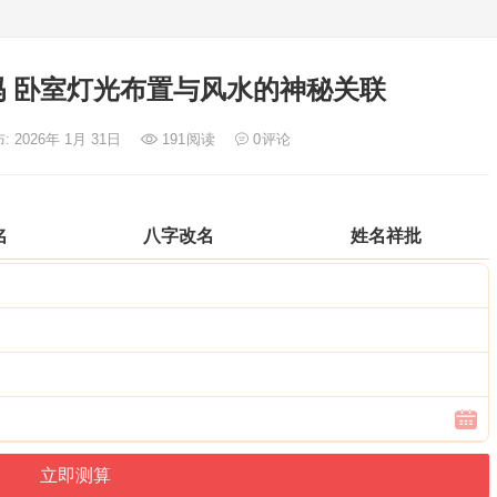
 卧室灯光布置与风水的神秘关联
: 2026年 1月 31日
191
阅读
0
评论
名
八字改名
姓名祥批