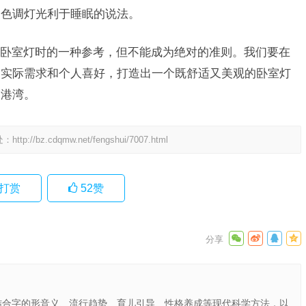
暖色调灯光利于睡眠的说法。
卧室灯时的一种参考，但不能成为绝对的准则。我们要在
的实际需求和个人喜好，打造出一个既舒适又美观的卧室灯
的港湾。
处：
http://bz.cdqmw.net/fengshui/7007.html
打赏
52
赞
结合字的形音义、流行趋势、育儿引导、性格养成等现代科学方法，以