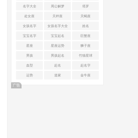
名字大全
周公解梦
塔罗
处女座
天秤座
天蝎座
女孩名字
女孩名字大全
姓名
宝宝名字
宝宝起名
巨蟹座
星座
星座运势
狮子座
男孩
男孩起名
竹猫星球
血型
起名
起名字
运势
道家
金牛座
广告