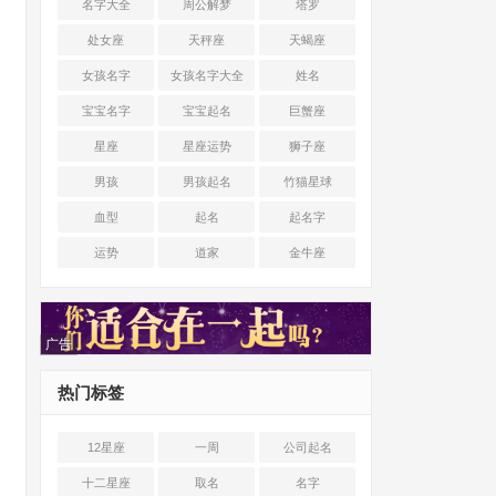
名字大全
周公解梦
塔罗
处女座
天秤座
天蝎座
女孩名字
女孩名字大全
姓名
宝宝名字
宝宝起名
巨蟹座
星座
星座运势
狮子座
男孩
男孩起名
竹猫星球
血型
起名
起名字
运势
道家
金牛座
广告
热门标签
12星座
一周
公司起名
十二星座
取名
名字