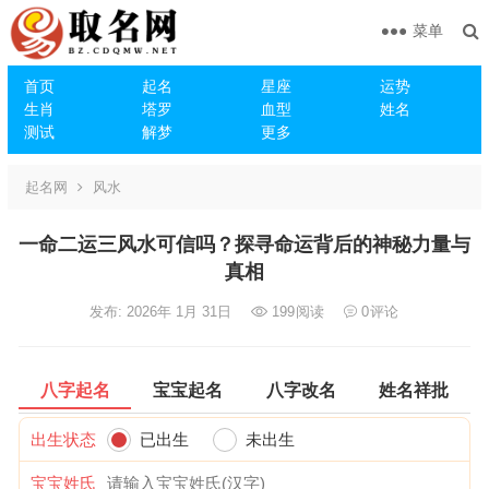
菜单
首页
起名
星座
运势
生肖
塔罗
血型
姓名
测试
解梦
更多
起名网
风水
一命二运三风水可信吗？探寻命运背后的神秘力量与
真相
发布: 2026年 1月 31日
199
阅读
0
评论
八字起名
宝宝起名
八字改名
姓名祥批
出生状态
已出生
未出生
宝宝姓氏