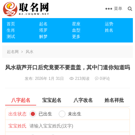
菜单
首页
起名
星座
运势
生肖
塔罗
血型
姓名
测试
解梦
更多
起名网
风水
风水葫芦开口后究竟要不要盖盖，其中门道你知道吗
发布: 2026年 1月 31日
213
阅读
0
评论
八字起名
宝宝起名
八字改名
姓名祥批
出生状态
已出生
未出生
宝宝姓氏