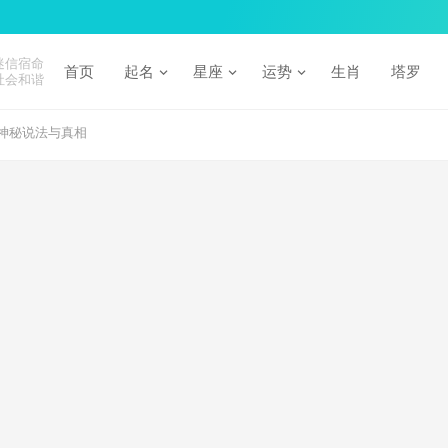
迷信宿命
首页
起名
星座
运势
生肖
塔罗
社会和谐
神秘说法与真相