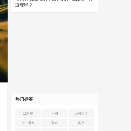
道理吗？
热门标签
12星座
一周
公司起名
十二星座
取名
名字