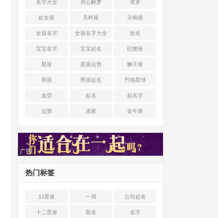
名字大全
周公解梦
塔罗
处女座
天秤座
天蝎座
女孩名字
女孩名字大全
姓名
宝宝名字
宝宝起名
巨蟹座
星座
星座运势
狮子座
男孩
男孩起名
竹猫星球
血型
起名
起名字
运势
道家
金牛座
广告
热门标签
12星座
一周
公司起名
十二星座
取名
名字