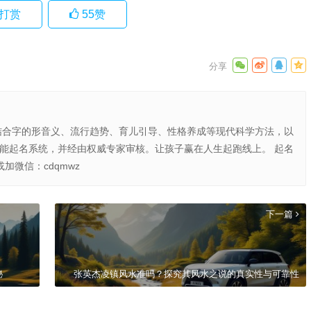
打赏
55
赞
结合字的形音义、流行趋势、育儿引导、性格养成等现代科学方法，以
智能起名系统，并经由权威专家审核。让孩子赢在人生起跑线上。 起名
或加微信：cdqmwz
下一篇
秘
张英杰凌镇风水准吗？探究其风水之说的真实性与可靠性