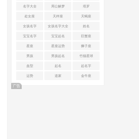
名字大全
周公解梦
塔罗
处女座
天秤座
天蝎座
女孩名字
女孩名字大全
姓名
宝宝名字
宝宝起名
巨蟹座
星座
星座运势
狮子座
男孩
男孩起名
竹猫星球
血型
起名
起名字
运势
道家
金牛座
广告