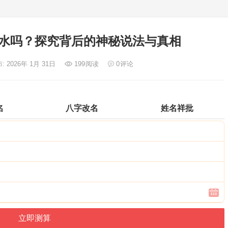
水吗？探究背后的神秘说法与真相
: 2026年 1月 31日
199
阅读
0
评论
名
八字改名
姓名祥批