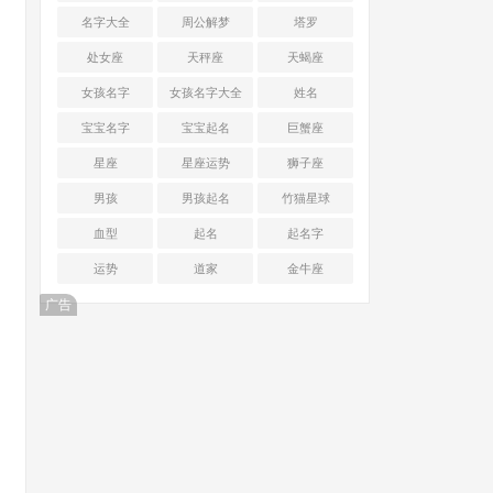
名字大全
周公解梦
塔罗
处女座
天秤座
天蝎座
女孩名字
女孩名字大全
姓名
宝宝名字
宝宝起名
巨蟹座
星座
星座运势
狮子座
男孩
男孩起名
竹猫星球
血型
起名
起名字
运势
道家
金牛座
广告