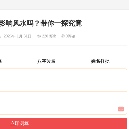
影响风水吗？带你一探究竟
: 2026年 1月 31日
220
阅读
0
评论
名
八字改名
姓名祥批