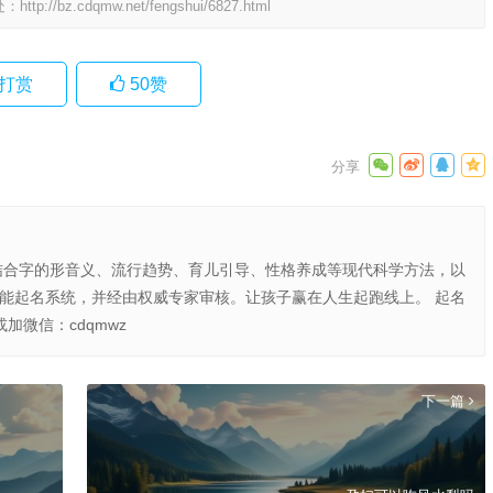
处：
http://bz.cdqmw.net/fengshui/6827.html
打赏
50
赞
结合字的形音义、流行趋势、育儿引导、性格养成等现代科学方法，以
智能起名系统，并经由权威专家审核。让孩子赢在人生起跑线上。 起名
或加微信：cdqmwz
下一篇