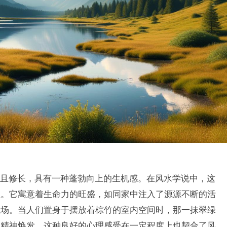
且修长，具有一种蓬勃向上的生机感。在风水学说中，这
征。它寓意着生命力的旺盛，如同家中注入了源源不断的活
气场。当人们置身于摆放着棕竹的室内空间时，那一抹翠绿
，精神焕发。这种良好的心理感受在一定程度上也契合了风