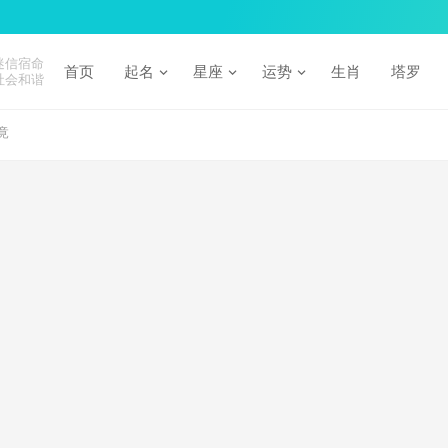
迷信宿命
首页
起名
星座
运势
生肖
塔罗
社会和谐
竟