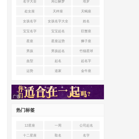
名字大全
周公解梦
塔罗
处女座
天秤座
天蝎座
女孩名字
女孩名字大全
姓名
宝宝名字
宝宝起名
巨蟹座
星座
星座运势
狮子座
男孩
男孩起名
竹猫星球
血型
起名
起名字
运势
道家
金牛座
广告
热门标签
12星座
一周
公司起名
十二星座
取名
名字