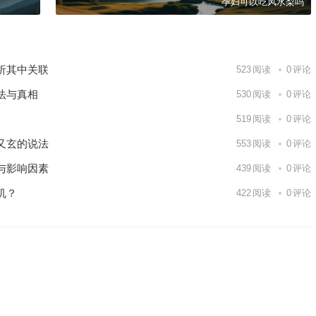
孕妇可以吃风水梨吗
析其中关联
523
阅读
0
评论
法与真相
530
阅读
0
评论
519
阅读
0
评论
又玄的说法
553
阅读
0
评论
与影响因素
439
阅读
0
评论
机？
422
阅读
0
评论