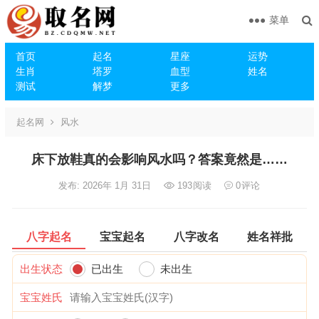
菜单
首页
起名
星座
运势
生肖
塔罗
血型
姓名
测试
解梦
更多
起名网
风水
床下放鞋真的会影响风水吗？答案竟然是……
发布: 2026年 1月 31日
193
阅读
0
评论
八字起名
宝宝起名
八字改名
姓名祥批
出生状态
已出生
未出生
宝宝姓氏