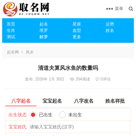
菜单
首页
起名
星座
运势
生肖
塔罗
血型
姓名
测试
解梦
更多
起名网
风水
清道夫算风水鱼的数量吗
发布: 2026年 1月 30日
204
阅读
0
评论
八字起名
宝宝起名
八字改名
姓名祥批
出生状态
已出生
未出生
宝宝姓氏