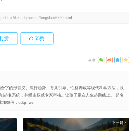
处：
http://bz.cdqmw.net/fengshui/6790.html
打赏
55
赞
结合字的形音义、流行趋势、育儿引导、性格养成等现代科学方法，以
智能起名系统，并经由权威专家审核。让孩子赢在人生起跑线上。 起名
或加微信：cdqmwz
下一篇