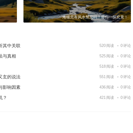
海螺壳有风水禁忌吗？带你一探究竟！
析其中关联
520
阅读
0
评论
法与真相
525
阅读
0
评论
518
阅读
0
评论
又玄的说法
551
阅读
0
评论
与影响因素
436
阅读
0
评论
机？
421
阅读
0
评论