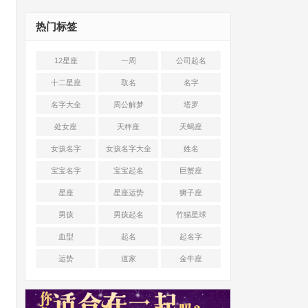
热门标签
12星座
一周
公司起名
十二星座
取名
名字
名字大全
周公解梦
塔罗
处女座
天秤座
天蝎座
女孩名字
女孩名字大全
姓名
宝宝名字
宝宝起名
巨蟹座
星座
星座运势
狮子座
男孩
男孩起名
竹猫星球
血型
起名
起名字
运势
道家
金牛座