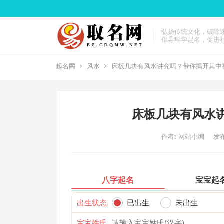
弘扬传统文化，破除
倡导科学起名，促进
起名网
风水
床板几块有风水讲究吗？带你揭开其中
床板几块有风水
作者:
网站小编
发布
八字起名
宝宝起
出生状态
已出生
未出生
宝宝姓氏