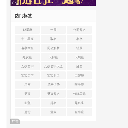
广告
热门标签
12星座
一周
公司起名
十二星座
取名
名字
名字大全
周公解梦
塔罗
处女座
天秤座
天蝎座
女孩名字
女孩名字大全
姓名
宝宝名字
宝宝起名
巨蟹座
星座
星座运势
狮子座
男孩
男孩起名
竹猫星球
血型
起名
起名字
运势
道家
金牛座
广告