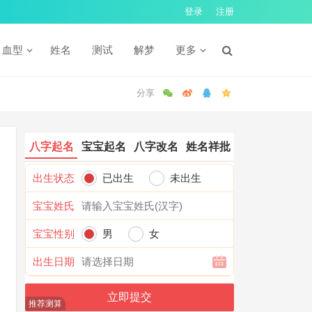
登录
注册
血型
姓名
测试
解梦
更多
八字起名
宝宝起名
八字改名
姓名祥批
出生状态
已出生
未出生
宝宝姓氏
宝宝性别
男
女
出生日期
推荐测算