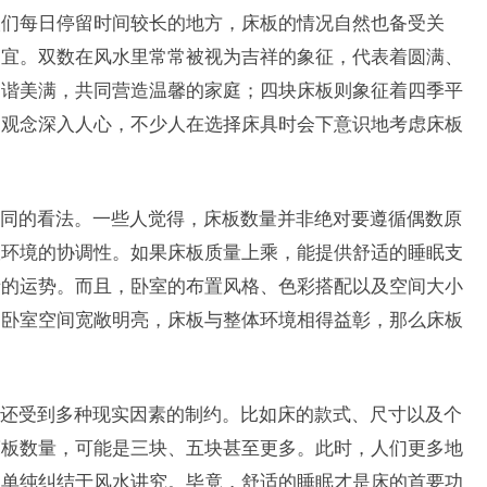
人们每日停留时间较长的地方，床板的情况自然也备受关
为宜。双数在风水里常常被视为吉祥的象征，代表着圆满、
和谐美满，共同营造温馨的家庭；四块床板则象征着四季平
种观念深入人心，不少人在选择床具时会下意识地考虑床板
同的看法。一些人觉得，床板数量并非绝对要遵循偶数原
室环境的协调性。如果床板质量上乘，能提供舒适的睡眠支
者的运势。而且，卧室的布置风格、色彩搭配以及空间大小
，卧室空间宽敞明亮，床板与整体环境相得益彰，那么床板
还受到多种现实因素的制约。比如床的款式、尺寸以及个
床板数量，可能是三块、五块甚至更多。此时，人们更多地
是单纯纠结于风水讲究。毕竟，舒适的睡眠才是床的首要功