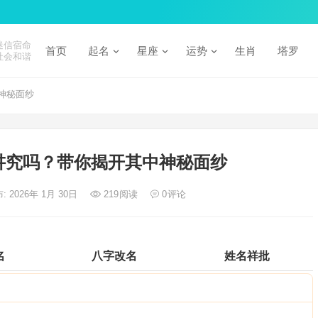
迷信宿命
首页
起名
星座
运势
生肖
塔罗
社会和谐
神秘面纱
讲究吗？带你揭开其中神秘面纱
: 2026年 1月 30日
219
阅读
0
评论
名
八字改名
姓名祥批