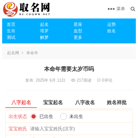
菜单
首页
起名
星座
运势
生肖
塔罗
血型
姓名
测试
解梦
更多
起名网
本命年
本命年需要太岁币吗
发布: 2025年 6月 11日
217
阅读
0
评论
八字起名
宝宝起名
八字改名
姓名祥批
出生状态
已出生
未出生
宝宝姓氏