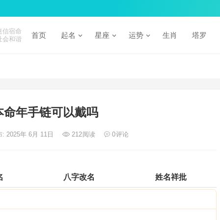
迷信宿命
首页
起名
星座
运势
生肖
塔罗
社会和谐
本命年手链可以戴吗
: 2025年 6月 11日
212
阅读
0
评论
名
八字改名
姓名祥批