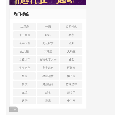
广告
热门标签
12星座
一周
公司起名
十二星座
取名
名字
名字大全
周公解梦
塔罗
处女座
天秤座
天蝎座
女孩名字
女孩名字大全
姓名
宝宝名字
宝宝起名
巨蟹座
星座
星座运势
狮子座
男孩
男孩起名
竹猫星球
血型
起名
起名字
运势
道家
金牛座
广告