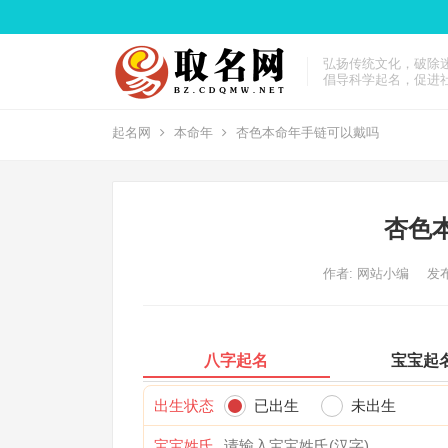
弘扬传统文化，破除
倡导科学起名，促进
起名网
本命年
杏色本命年手链可以戴吗
杏色
作者:
网站小编
发布
八字起名
宝宝起
出生状态
已出生
未出生
宝宝姓氏