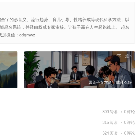
结合字的形音义、流行趋势、育儿引导、性格养成等现代科学方法，以
智能起名系统，并经由权威专家审核。让孩子赢在人生起跑线上。 起名
或加微信：cdqmwz
下一篇
属兔子女本命年戴什么好
309
阅读
0
评论
315
阅读
0
评论
324
阅读
0
评论