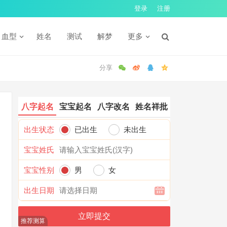
登录
注册
血型
姓名
测试
解梦
更多
八字起名
宝宝起名
八字改名
姓名祥批
出生状态
已出生
未出生
宝宝姓氏
宝宝性别
男
女
出生日期
推荐测算