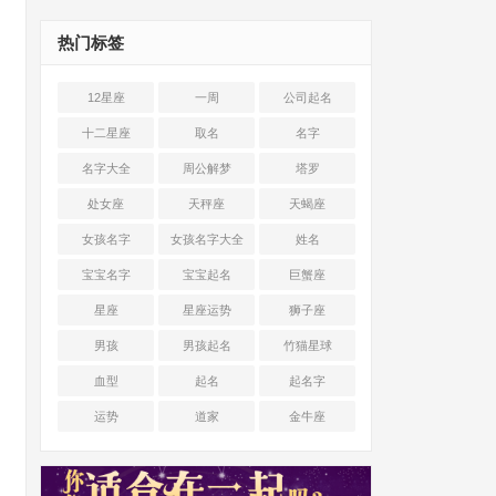
热门标签
12星座
一周
公司起名
十二星座
取名
名字
名字大全
周公解梦
塔罗
处女座
天秤座
天蝎座
女孩名字
女孩名字大全
姓名
宝宝名字
宝宝起名
巨蟹座
星座
星座运势
狮子座
男孩
男孩起名
竹猫星球
血型
起名
起名字
运势
道家
金牛座